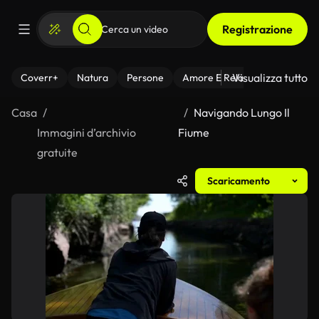
Registrazione
Visualizza tutto
Coverr+
Natura
Persone
Amore E Relazioni
Il Fitnes
Casa
Navigando Lungo Il
Immagini d’archivio
Fiume
gratuite
Scaricamento