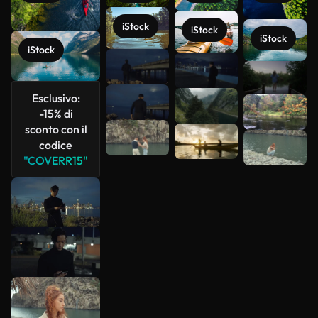
iStock
iStock
iStock
iStock
Scopri di
più
Esclusivo:
-15% di
sconto con il
codice
"COVERR15"