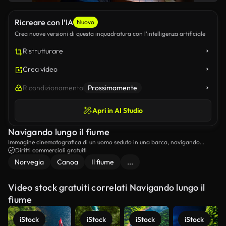
Ricreare con l’IA
Nuovo
Crea nuove versioni di questa inquadratura con l’intelligenza artificiale
Ristrutturare
Crea video
Ricondizionamento
Prossimamente
Apri in AI Studio
Navigando lungo il fiume
Immagine cinematografica di un uomo seduto in una barca, navigando
lentamente lungo un fiume.
Diritti commerciali gratuiti
Norvegia
Canoa
Il fiume
...
Video stock gratuiti correlati Navigando lungo il
fiume
iStock
iStock
iStock
iStock