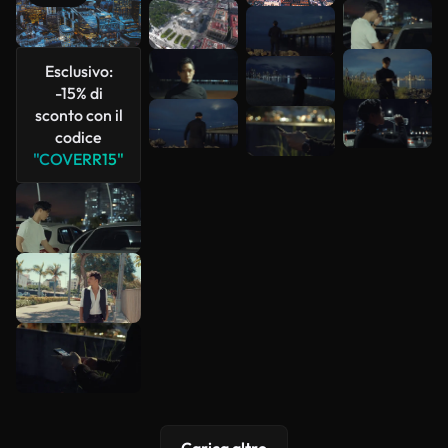
Scopri di
più
Esclusivo:
-15% di
sconto con il
codice
"COVERR15"