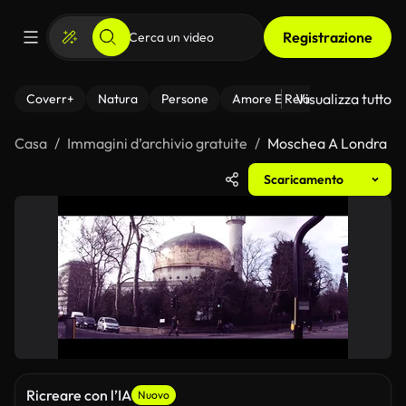
Registrazione
Visualizza tutto
Coverr+
Natura
Persone
Amore E Relazioni
Il Fitnes
Casa
Immagini d’archivio gratuite
Moschea A Londra
Scaricamento
Ricreare con l’IA
Nuovo