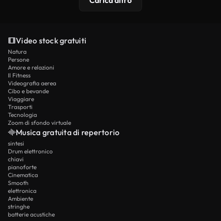
Carica altro
Video stock gratuiti
Natura
Persone
Amore e relazioni
Il Fitness
Videografia aerea
Cibo e bevande
Viaggiare
Trasporti
Tecnologia
Zoom di sfondo virtuale
Musica gratuita di repertorio
sintesi
Drum elettronico
chiavi
pianoforte
Cinematica
Smooth
elettronica
Ambiente
stringhe
batterie acustiche