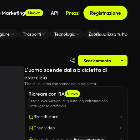
o Marketing
API
Prezzi
Registrazione
Nuovo
Visualizza tutto
giare
Trasporti
Tecnologia
Zoom Di Sfondo Virtuale
Scaricamento
L'uomo scende dalla bicicletta di
esercizio
Tiro di un uomo che scende dalla bicicletta.
Ricreare con l’IA
Nuovo
Crea nuove versioni di questa inquadratura con
l’intelligenza artificiale
Ristrutturare
Crea video
Ricondizionamento
Prossimamente