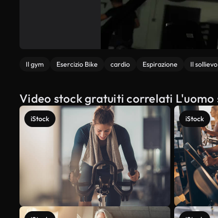
Il gym
Esercizio Bike
cardio
Espirazione
Il sollievo
Video stock gratuiti correlati L'uomo 
iStock
iStock