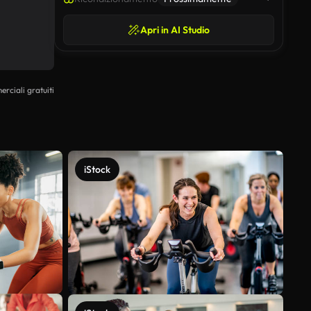
Apri in AI Studio
erciali gratuiti
iStock