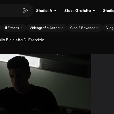
Studio IA
Stock Gratuito
Studi
Il Fitness
Videografia Aerea
Cibo E Bevande
Viag
a Bicicletta Di Esercizio