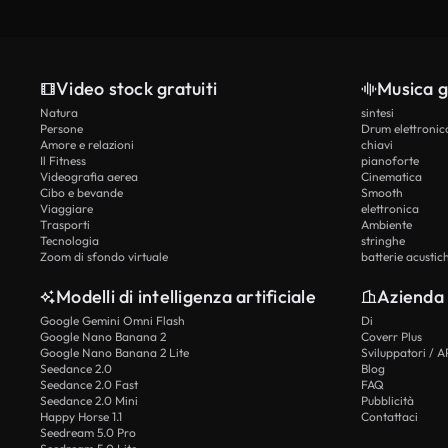
Video stock gratuiti
Musica g
Natura
sintesi
Persone
Drum elettronic
Amore e relazioni
chiavi
Il Fitness
pianoforte
Videografia aerea
Cinematica
Cibo e bevande
Smooth
Viaggiare
elettronica
Trasporti
Ambiente
Tecnologia
stringhe
Zoom di sfondo virtuale
batterie acustic
Modelli di intelligenza artificiale
Azienda
Google Gemini Omni Flash
Di
Google Nano Banana 2
Coverr Plus
Google Nano Banana 2 Lite
Sviluppatori / A
Seedance 2.0
Blog
Seedance 2.0 Fast
FAQ
Seedance 2.0 Mini
Pubblicità
Happy Horse 1.1
Contattaci
Seedream 5.0 Pro