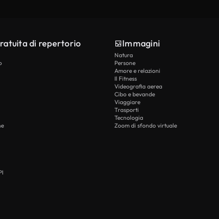
ratuita di repertorio
Immagini
Natura
o
Persone
Amore e relazioni
Il Fitness
Videografia aerea
Cibo e bevande
Viaggiare
Trasporti
Tecnologia
he
Zoom di sfondo virtuale
PI