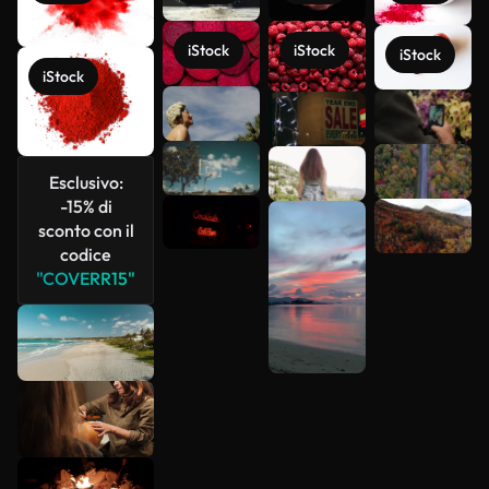
iStock
iStock
iStock
iStock
Scopri di
più
Esclusivo:
-15% di
sconto con il
codice
"COVERR15"