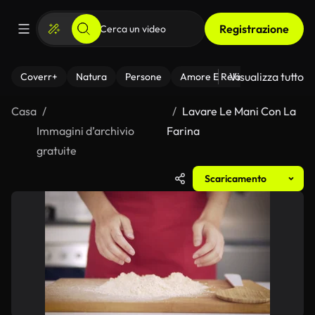
Registrazione
Visualizza tutto
Coverr+
Natura
Persone
Amore E Relazioni
Il Fitnes
Casa
Lavare Le Mani Con La
Immagini d’archivio
Farina
gratuite
Scaricamento