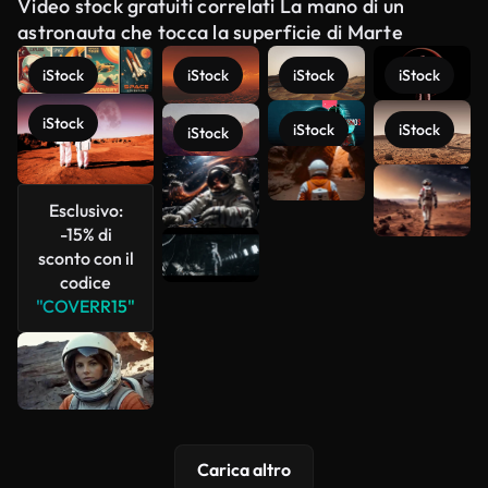
Video stock gratuiti correlati La mano di un
astronauta che tocca la superficie di Marte
iStock
iStock
iStock
iStock
iStock
iStock
iStock
iStock
Scopri di
più
Esclusivo:
-15% di
sconto con il
codice
"COVERR15"
Carica altro