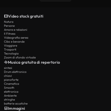
Video stock gratuiti
Natura
Persone
Amore e relazioni
Il Fitness
Videografia aerea
Cibo e bevande
Viaggiare
Trasporti
Tecnologia
Zoom di sfondo virtuale
Musica gratuita di repertorio
sintesi
Drum elettronico
chiavi
pianoforte
Cinematica
Smooth
elettronica
Ambiente
stringhe
batterie acustiche
Immagini