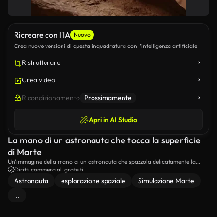
Ricreare con l’IA
Nuovo
Crea nuove versioni di questa inquadratura con l’intelligenza artificiale
Ristrutturare
Crea video
Ricondizionamento
Prossimamente
Apri in AI Studio
La mano di un astronauta che tocca la superficie
di Marte
Un’immagine della mano di un astronauta che spazzola delicatamente la
superficie rocciosa di un terreno simile a quello di Marte.
Diritti commerciali gratuiti
Astronauta
esplorazione spaziale
Simulazione Marte
...