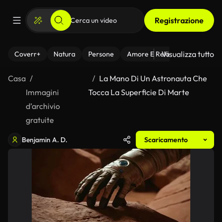
Registrazione
Visualizza tutto
Coverr+
Natura
Persone
Amore E Relazioni
Il Fitnes
Casa
La Mano Di Un Astronauta Che
Immagini
Tocca La Superficie Di Marte
d’archivio
gratuite
Benjamin A. D.
Scaricamento