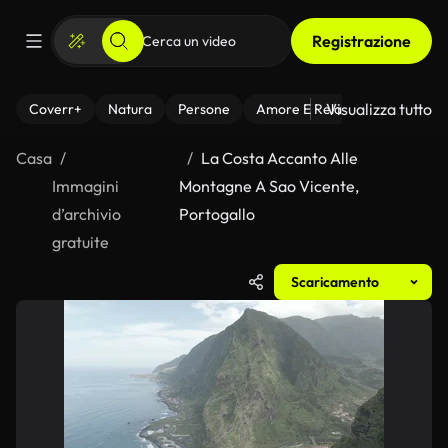
Registrazione
Visualizza tutto
Coverr+
Natura
Persone
Amore E Relazioni
Il Fitnes
Casa
La Costa Accanto Alle
Immagini
Montagne A Sao Vicente,
d’archivio
Portogallo
gratuite
Scaricamento