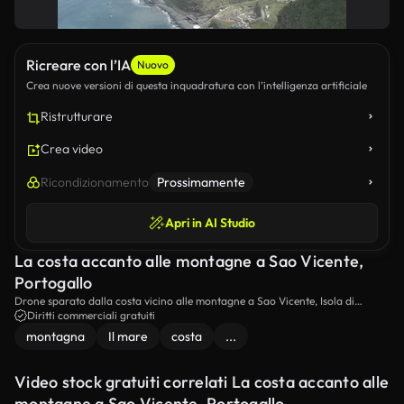
Ricreare con l’IA
Nuovo
Crea nuove versioni di questa inquadratura con l’intelligenza artificiale
Ristrutturare
Crea video
Ricondizionamento
Prossimamente
Apri in AI Studio
La costa accanto alle montagne a Sao Vicente,
Portogallo
Drone sparato dalla costa vicino alle montagne a Sao Vicente, Isola di
Madeira.
Diritti commerciali gratuiti
montagna
Il mare
costa
...
Video stock gratuiti correlati La costa accanto alle
montagne a Sao Vicente, Portogallo