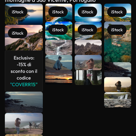
iStock
iStock
iStock
iStock
iStock
iStock
iStock
iStock
Esclusivo:
-15% di
sconto con il
codice
Scopri di
"COVERR15"
più