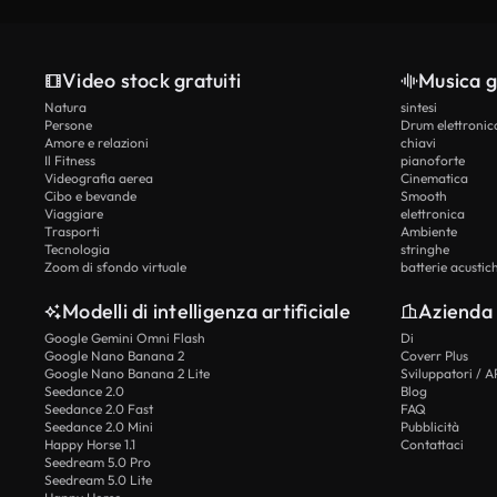
Video stock gratuiti
Musica g
Natura
sintesi
Persone
Drum elettronic
Amore e relazioni
chiavi
Il Fitness
pianoforte
Videografia aerea
Cinematica
Cibo e bevande
Smooth
Viaggiare
elettronica
Trasporti
Ambiente
Tecnologia
stringhe
Zoom di sfondo virtuale
batterie acustic
Modelli di intelligenza artificiale
Azienda
Google Gemini Omni Flash
Di
Google Nano Banana 2
Coverr Plus
Google Nano Banana 2 Lite
Sviluppatori / A
Seedance 2.0
Blog
Seedance 2.0 Fast
FAQ
Seedance 2.0 Mini
Pubblicità
Happy Horse 1.1
Contattaci
Seedream 5.0 Pro
Seedream 5.0 Lite