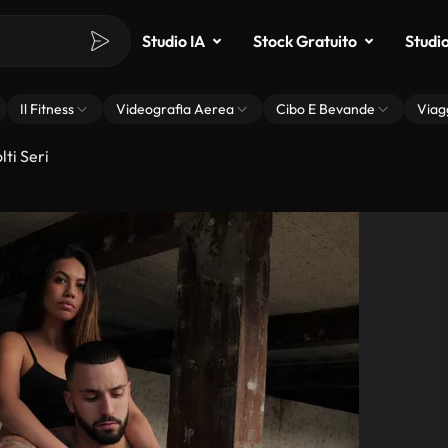
Studio IA
Stock Gratuito
Studi
Il Fitness
Videografia Aerea
Cibo E Bevande
Viag
lti Seri