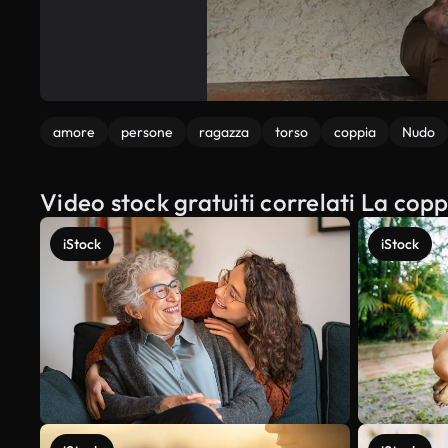
amore
persone
ragazza
torso
coppia
Nudo
Video stock gratuiti correlati La coppi
iStock
iStock