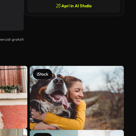
Apri in AI Studio
erciali gratuiti
iStock