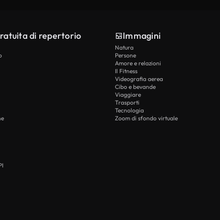
ratuita di repertorio
Immagini
Natura
o
Persone
Amore e relazioni
Il Fitness
Videografia aerea
Cibo e bevande
Viaggiare
Trasporti
Tecnologia
he
Zoom di sfondo virtuale
PI