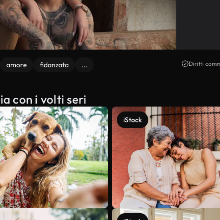
Diritti comm
amore
fidanzata
...
a con i volti seri
iStock