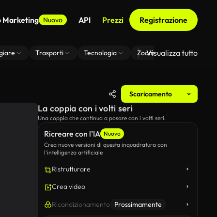
o Marketing
API
Prezzi
Registrazione
Nuovo
Visualizza tutto
giare
Trasporti
Tecnologia
Zoom Di Sfondo Virtuale
Scaricamento
La coppia con i volti seri
Una coppia che continua a posare con i volti seri.
Ricreare con l’IA
Nuovo
Crea nuove versioni di questa inquadratura con
l’intelligenza artificiale
Ristrutturare
Crea video
Ricondizionamento
Prossimamente