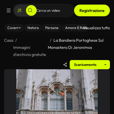
Registrazione
Visualizza tutto
Coverr+
Natura
Persone
Amore E Relazioni
Il Fitnes
Casa
La Bandiera Portoghese Sul
Immagini
Monastero Di Jeronimos
d’archivio gratuite
Scaricamento