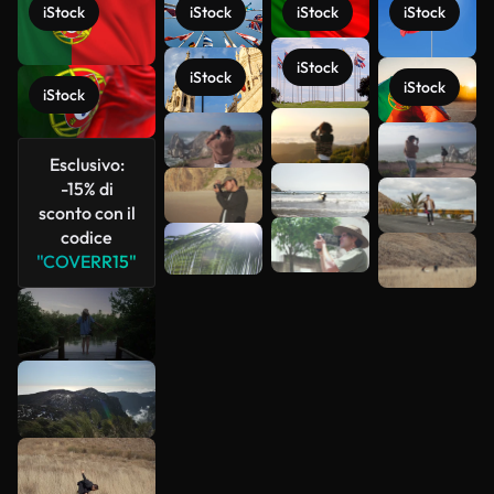
iStock
iStock
iStock
iStock
iStock
iStock
iStock
iStock
Scopri di
Esclusivo:
più
-15% di
sconto con il
codice
"COVERR15"