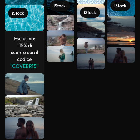
iStock
iStock
iStock
iStock
Scopri di
più
Esclusivo:
-15% di
sconto con il
codice
"COVERR15"