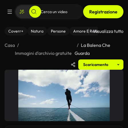
Registrazione
Visualizza tutto
Coverr+
Natura
Persone
Amore E Relazioni
Il Fitnes
Casa
La Balena Che
Immagini d’archivio gratuite
Guarda
Scaricamento