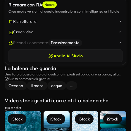
Ricreare con l’IA
Nuovo
Crea nuove versioni di questa inquadratura con l’intelligenza artificiale
Ristrutturare
Crea video
Ricondizionamento
Prossimamente
Apri in AI Studio
La balena che guarda
Una foto a basso angolo di qualcuno in piedi sul bordo di una barca, alla
ricerca di balene.
Diritti commerciali gratuiti
Oceano
Il mare
acqua
...
Video stock gratuiti correlati La balena che
guarda
iStock
iStock
iStock
iStock