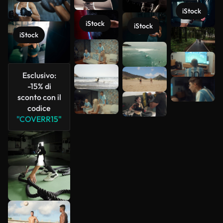
iStock
iStock
iStock
iStock
Scopri di
più
Esclusivo:
-15% di
sconto con il
codice
"COVERR15"