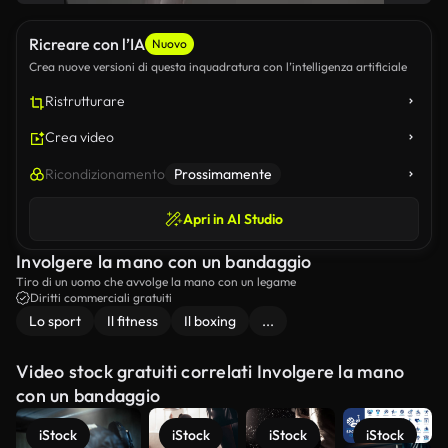
Ricreare con l’IA
Nuovo
Crea nuove versioni di questa inquadratura con l’intelligenza artificiale
Ristrutturare
Crea video
Ricondizionamento
Prossimamente
Apri in AI Studio
Involgere la mano con un bandaggio
Tiro di un uomo che avvolge la mano con un legame
Diritti commerciali gratuiti
Lo sport
Il fitness
Il boxing
...
Video stock gratuiti correlati Involgere la mano
con un bandaggio
iStock
iStock
iStock
iStock