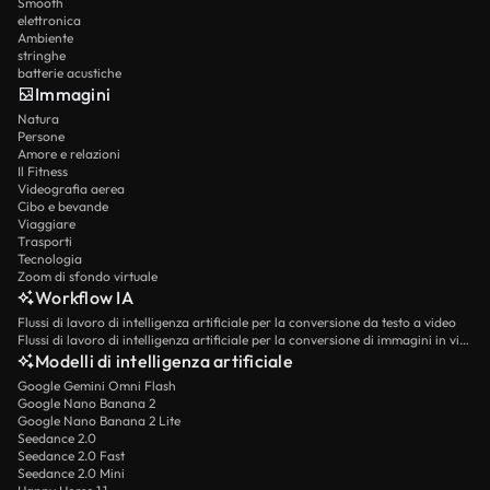
Smooth
elettronica
Ambiente
stringhe
batterie acustiche
Immagini
Natura
Persone
Amore e relazioni
Il Fitness
Videografia aerea
Cibo e bevande
Viaggiare
Trasporti
Tecnologia
Zoom di sfondo virtuale
Workflow IA
Flussi di lavoro di intelligenza artificiale per la conversione da testo a video
Flussi di lavoro di intelligenza artificiale per la conversione di immagini in video
Modelli di intelligenza artificiale
Google Gemini Omni Flash
Google Nano Banana 2
Google Nano Banana 2 Lite
Seedance 2.0
Seedance 2.0 Fast
Seedance 2.0 Mini