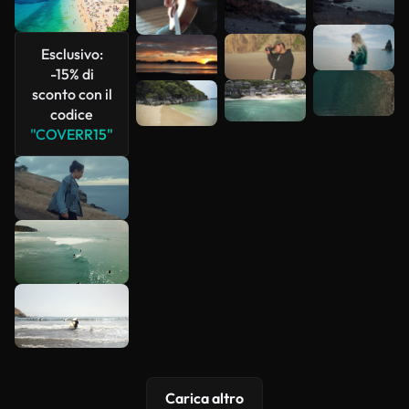
più
Esclusivo:
-15% di
sconto con il
codice
"COVERR15"
Carica altro