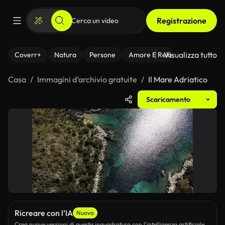
Registrazione
Visualizza tutto
Coverr+
Natura
Persone
Amore E Relazioni
Il Fitnes
Casa
Immagini d’archivio gratuite
Il Mare Adriatico
Scaricamento
Ricreare con l’IA
Nuovo
Crea nuove versioni di questa inquadratura con l’intelligenza artificiale