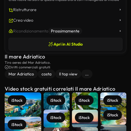
Ristrutturare
Crea video
Ricondizionamento
Prossimamente
Apri in AI Studio
Il mare Adriatico
Tiro aereo del Mar Adriatico.
Diritti commerciali gratuiti
Mar Adriatico
costa
Il top view
...
Video stock gratuiti correlati Il mare Adriatico
iStock
iStock
iStock
iStock
iStock
iStock
iStock
iStock
Scopri di