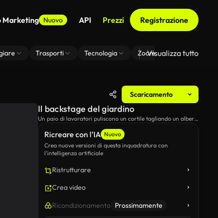
o Marketing
API
Prezzi
Registrazione
Nuovo
Visualizza tutto
giare
Trasporti
Tecnologia
Zoom Di Sfondo Virtuale
Scaricamento
Il backstage del giardino
Un paio di lavoratori puliscono un cortile tagliando un albero
e smantellando il tronco e le foglie.
Ricreare con l’IA
Nuovo
Crea nuove versioni di questa inquadratura con
l’intelligenza artificiale
Ristrutturare
Crea video
Ricondizionamento
Prossimamente