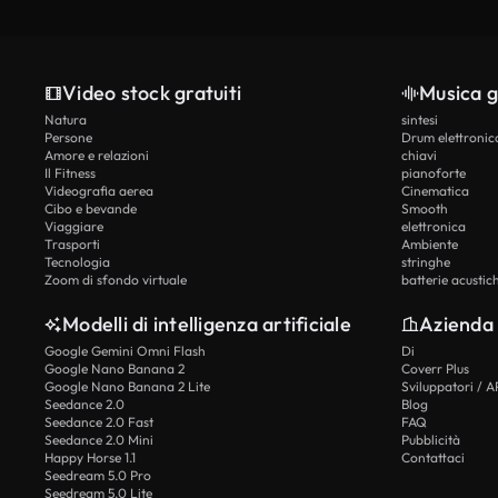
Video stock gratuiti
Musica g
Natura
sintesi
Persone
Drum elettronic
Amore e relazioni
chiavi
Il Fitness
pianoforte
Videografia aerea
Cinematica
Cibo e bevande
Smooth
Viaggiare
elettronica
Trasporti
Ambiente
Tecnologia
stringhe
Zoom di sfondo virtuale
batterie acustic
Modelli di intelligenza artificiale
Azienda
Google Gemini Omni Flash
Di
Google Nano Banana 2
Coverr Plus
Google Nano Banana 2 Lite
Sviluppatori / A
Seedance 2.0
Blog
Seedance 2.0 Fast
FAQ
Seedance 2.0 Mini
Pubblicità
Happy Horse 1.1
Contattaci
Seedream 5.0 Pro
Seedream 5.0 Lite