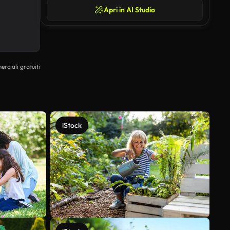
Apri in AI Studio
erciali gratuiti
iStock