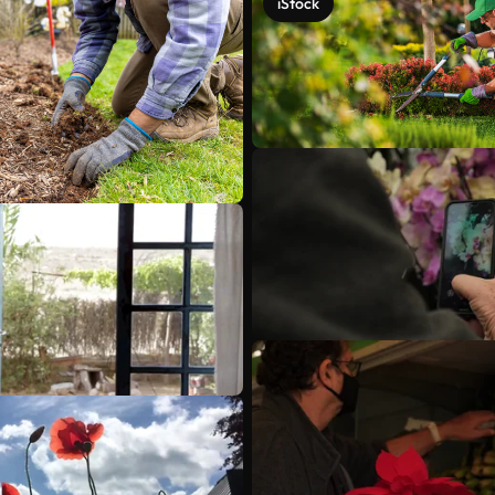
iStock