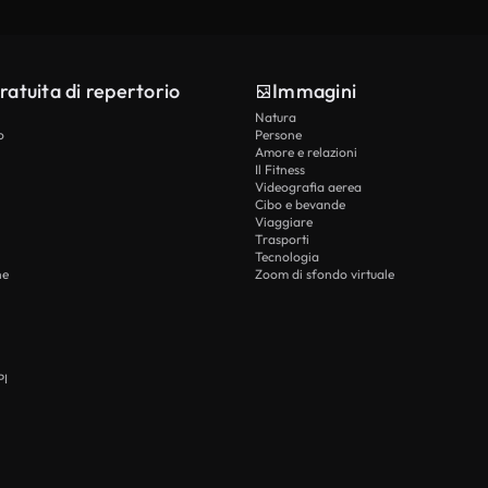
ratuita di repertorio
Immagini
Natura
o
Persone
Amore e relazioni
Il Fitness
Videografia aerea
Cibo e bevande
Viaggiare
Trasporti
Tecnologia
he
Zoom di sfondo virtuale
PI