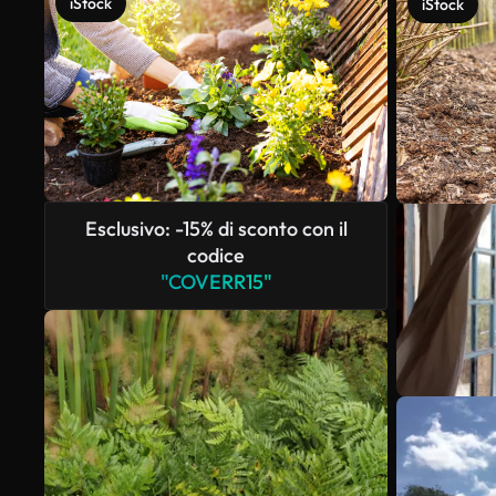
iStock
iStock
Esclusivo: -15% di sconto con il
codice
"COVERR15"