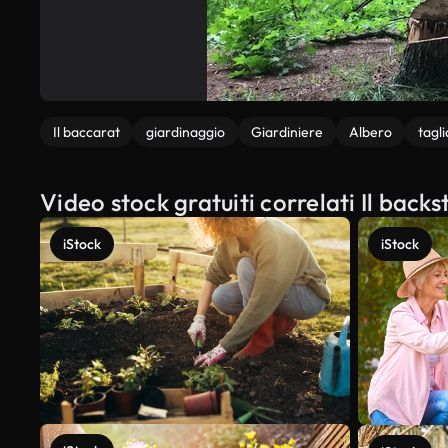
Il baccarat
giardinaggio
Giardiniere
Albero
tagl
Video stock gratuiti correlati Il back
iStock
iStock