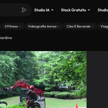
Studio IA
Stock Gratuito
Studi
Il Fitness
Videografia Aerea
Cibo E Bevande
Viag
iardino