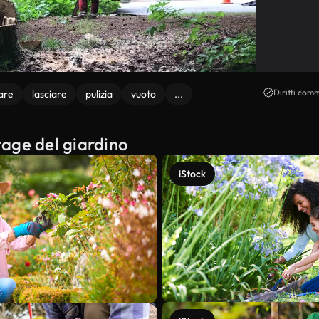
Diritti comm
iare
lasciare
pulizia
vuoto
...
stage del giardino
iStock