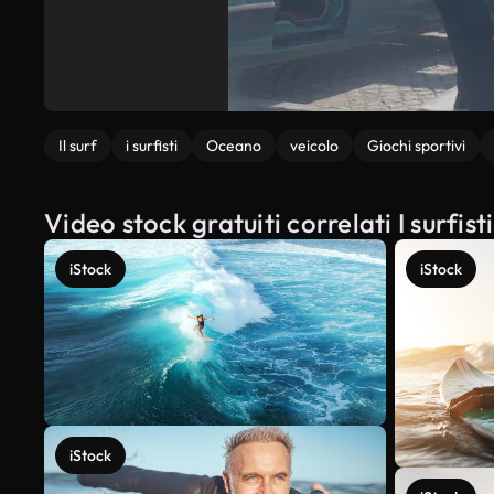
Il surf
i surfisti
Oceano
veicolo
Giochi sportivi
Video stock gratuiti correlati I surfis
iStock
iStock
iStock