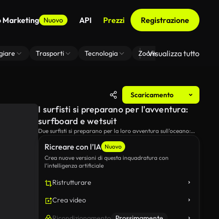
o Marketing
API
Prezzi
Registrazione
Nuovo
Visualizza tutto
giare
Trasporti
Tecnologia
Zoom Di Sfondo Virtuale
Scaricamento
I surfisti si preparano per l'avventura:
surfboard e wetsuit
Due surfisti si preparano per la loro avventura sull'oceano:
uno spazzola il tavolo mentre l'altro tira fuori un wetsuit dalla
Ricreare con l’IA
borsa.La scena cattura la loro anticipazione ed eccitazione
Nuovo
mentre si preparano per una giornata di surf.
Crea nuove versioni di questa inquadratura con
l’intelligenza artificiale
Ristrutturare
Crea video
Ricondizionamento
Prossimamente