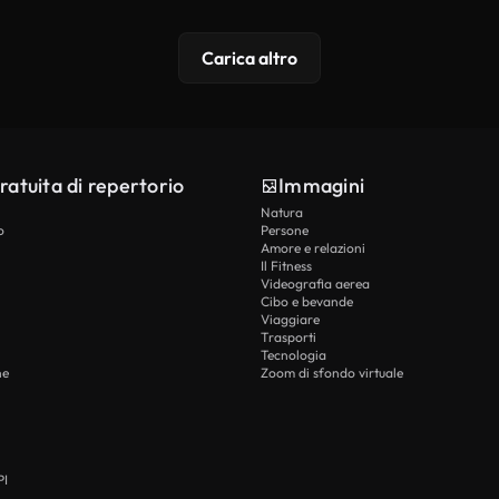
Carica altro
ratuita di repertorio
Immagini
Natura
o
Persone
Amore e relazioni
Il Fitness
Videografia aerea
Cibo e bevande
Viaggiare
Trasporti
Tecnologia
he
Zoom di sfondo virtuale
PI