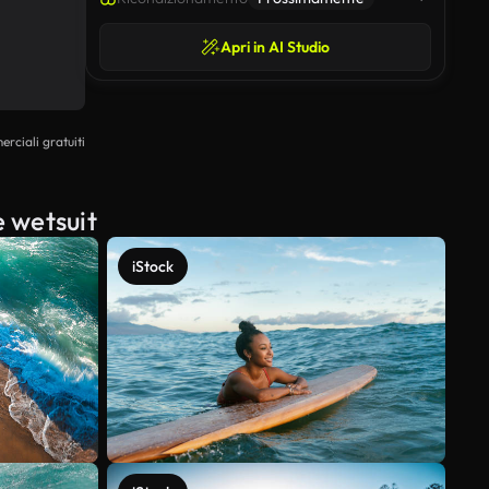
Apri in AI Studio
erciali gratuiti
e wetsuit
iStock