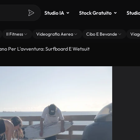
Studio IA
Stock Gratuito
Studi
Il Fitness
Videografia Aerea
Cibo E Bevande
Viag
arano Per L'avventura: Surfboard E Wetsuit