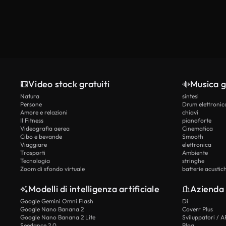
Video stock gratuiti
Musica g
Natura
sintesi
Persone
Drum elettronic
Amore e relazioni
chiavi
Il Fitness
pianoforte
Videografia aerea
Cinematica
Cibo e bevande
Smooth
Viaggiare
elettronica
Trasporti
Ambiente
Tecnologia
stringhe
Zoom di sfondo virtuale
batterie acustic
Modelli di intelligenza artificiale
Azienda
Google Gemini Omni Flash
Di
Google Nano Banana 2
Coverr Plus
Google Nano Banana 2 Lite
Sviluppatori / A
Seedance 2.0
Blog