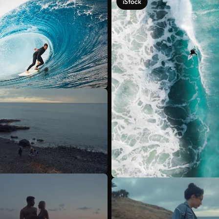
iStock