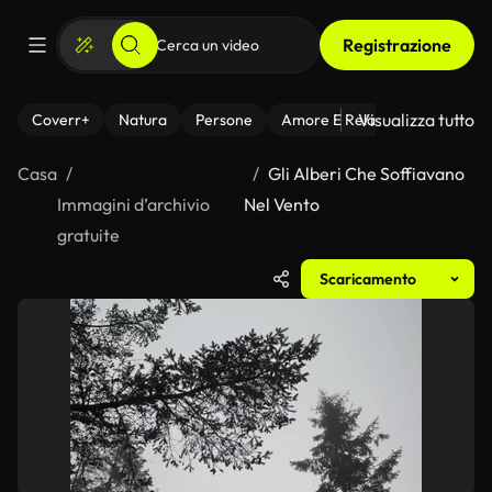
Registrazione
Visualizza tutto
Coverr+
Natura
Persone
Amore E Relazioni
Il Fitnes
Casa
Gli Alberi Che Soffiavano
Immagini d’archivio
Nel Vento
gratuite
Scaricamento