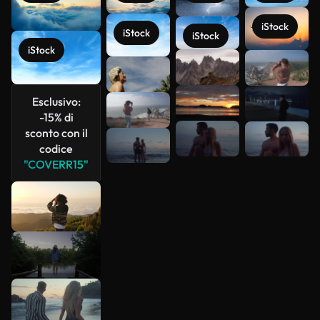
iStock
iStock
iStock
iStock
Scopri di
più
Esclusivo:
-15% di
sconto con il
codice
"COVERR15"