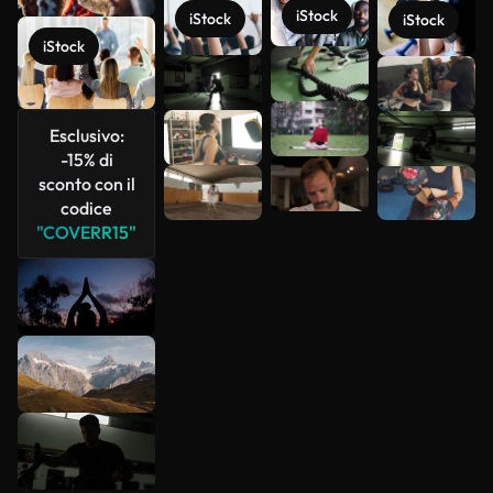
iStock
iStock
iStock
iStock
Scopri di
più
Esclusivo:
-15% di
sconto con il
codice
"COVERR15"