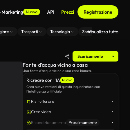
o Marketing
API
Prezzi
Registrazione
Nuovo
Visualizza tutto
giare
Trasporti
Tecnologia
Zoom Di Sfondo Virtuale
Scaricamento
Fonte d'acqua vicino a casa
Una fonte d’acqua vicino a una casa bianca.
Ricreare con l’IA
Nuovo
Crea nuove versioni di questa inquadratura con
l’intelligenza artificiale
Ristrutturare
Crea video
Ricondizionamento
Prossimamente