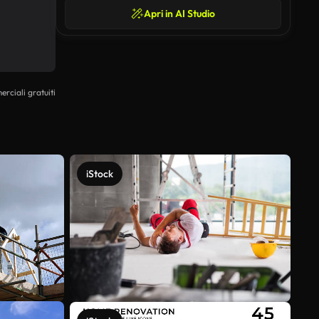
Apri in AI Studio
erciali gratuiti
iStock