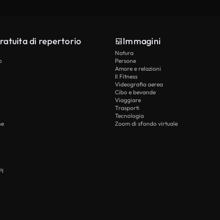
ratuita di repertorio
Immagini
Natura
o
Persone
Amore e relazioni
Il Fitness
Videografia aerea
Cibo e bevande
Viaggiare
Trasporti
Tecnologia
he
Zoom di sfondo virtuale
PI