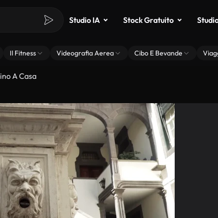
Studio IA
Stock Gratuito
Studi
Il Fitness
Videografia Aerea
Cibo E Bevande
Viag
ino A Casa