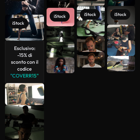
iStock
iStock
iStock
iStock
Scopri di
più
Esclusivo:
-15% di
sconto con il
codice
"COVERR15"