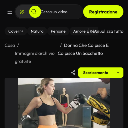
Registrazione
Visualizza tutto
Coverr+
Natura
Persone
Amore E Relazioni
Il Fitnes
Casa
Donna Che Colpisce E
Immagini d’archivio
Colpisce Un Sacchetto
gratuite
Scaricamento