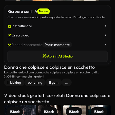
Ricreare con l’IA
Nuovo
Crea nuove versioni di questa inquadratura con l’intelligenza artificiale
Ristrutturare
Crea video
Ricondizionamento
Prossimamente
Apri in AI Studio
Donna che colpisce e colpisce un sacchetto
Lo scatto lento di una donna che colpisce e colpisce un sacchetto di
punteggio.
Diritti commerciali gratuiti
Il kicking
punching
Il gym
...
Video stock gratuiti correlati Donna che colpisce e
colpisce un sacchetto
iStock
iStock
iStock
iStock