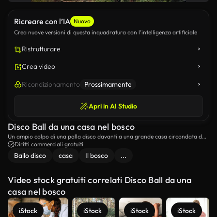
Ricreare con l’IA
Nuovo
Crea nuove versioni di questa inquadratura con l’intelligenza artificiale
Ristrutturare
Crea video
Ricondizionamento
Prossimamente
Apri in AI Studio
Disco Ball da una casa nel bosco
Un ampio colpo di una palla disco davanti a una grande casa circondata da
alberi e piante.
Diritti commerciali gratuiti
Ballo disco
casa
Il bosco
...
Video stock gratuiti correlati Disco Ball da una
casa nel bosco
iStock
iStock
iStock
iStock