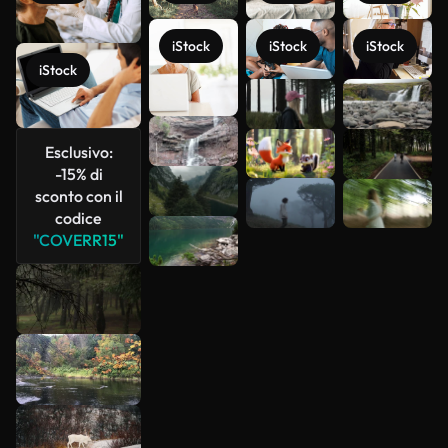
iStock
iStock
iStock
iStock
Scopri di
più
Esclusivo:
-15% di
sconto con il
codice
"COVERR15"