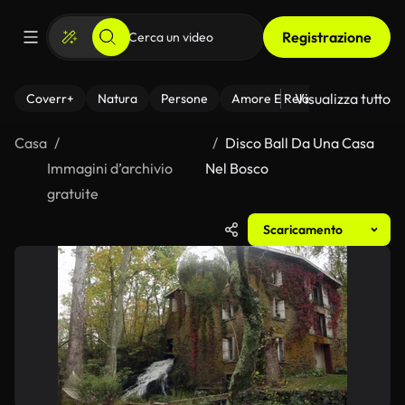
Registrazione
Visualizza tutto
Coverr+
Natura
Persone
Amore E Relazioni
Il Fitnes
Casa
Disco Ball Da Una Casa
Immagini d’archivio
Nel Bosco
gratuite
Scaricamento