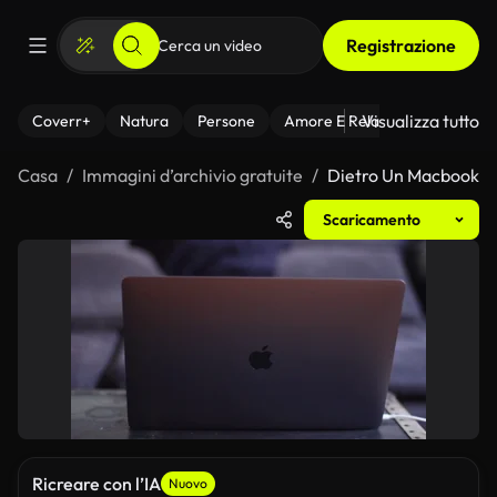
Registrazione
Visualizza tutto
Coverr+
Natura
Persone
Amore E Relazioni
Il Fitnes
Casa
Immagini d’archivio gratuite
Dietro Un Macbook
Scaricamento
Ricreare con l’IA
Nuovo