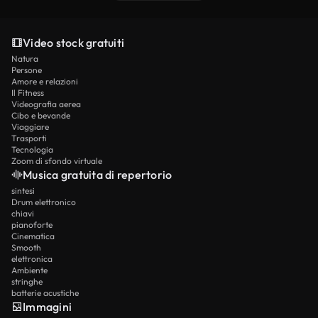
Video stock gratuiti
Natura
Persone
Amore e relazioni
Il Fitness
Videografia aerea
Cibo e bevande
Viaggiare
Trasporti
Tecnologia
Zoom di sfondo virtuale
Musica gratuita di repertorio
sintesi
Drum elettronico
chiavi
pianoforte
Cinematica
Smooth
elettronica
Ambiente
stringhe
batterie acustiche
Immagini