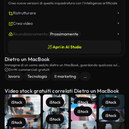
Crea nuove versioni di questa inquadratura con l’intelligenza artificiale
Ristrutturare
Crea video
Ricondizionamento
Prossimamente
Apri in AI Studio
Dietro un MacBook
Immagine di un uomo seduto dietro un MacBook, guardando qualcosa sul
laptop.
Diritti commerciali gratuiti
lavoro
Tecnologia
Il marketing
...
Video stock gratuiti correlati Dietro un MacBook
iStock
iStock
iStock
iStock
iStock
iStock
iStock
iStock
Scopri di