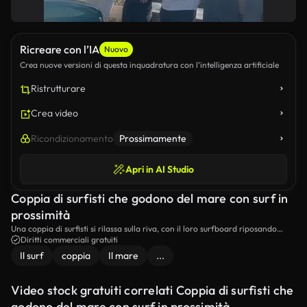
Ricreare con l’IA
Nuovo
Crea nuove versioni di questa inquadratura con l’intelligenza artificiale
Ristrutturare
Crea video
Ricondizionamento
Prossimamente
Apri in AI Studio
Coppia di surfisti che godono del mare con surf in
prossimità
Una coppia di surfisti si rilassa sulla riva, con il loro surfboard riposando
accanto a loro.La scena cattura il loro piacere del mare, evidenziando la loro
Diritti commerciali gratuiti
connessione tra loro e l'oceano.
Il surf
coppia
Il mare
...
Video stock gratuiti correlati Coppia di surfisti che
godono del mare con surf in prossimità