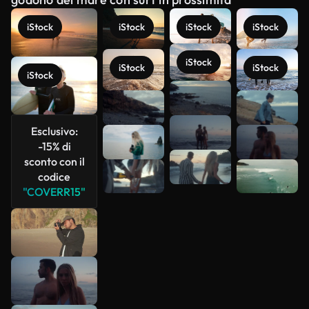
iStock
iStock
iStock
iStock
iStock
iStock
iStock
iStock
Scopri di
più
Esclusivo:
-15% di
sconto con il
codice
"COVERR15"