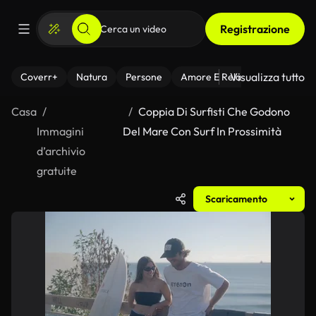
Registrazione
Visualizza tutto
Coverr+
Natura
Persone
Amore E Relazioni
Il Fitnes
Casa
Coppia Di Surfisti Che Godono
Immagini
Del Mare Con Surf In Prossimità
d’archivio
gratuite
Scaricamento