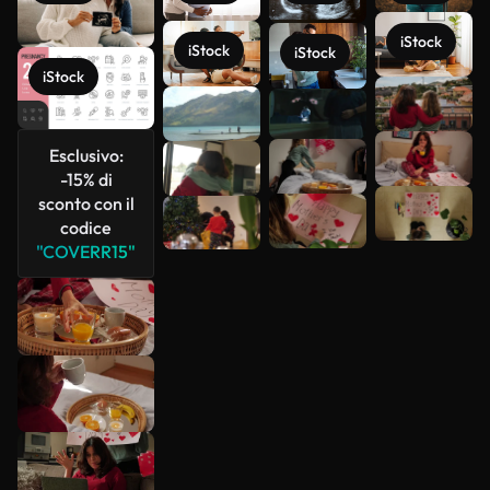
iStock
iStock
iStock
iStock
Scopri di
più
Esclusivo:
-15% di
sconto con il
codice
"COVERR15"