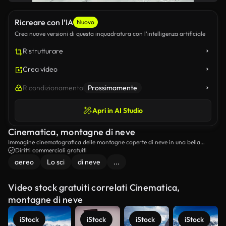
Ricreare con l’IA
Nuovo
Crea nuove versioni di questa inquadratura con l’intelligenza artificiale
Ristrutturare
Crea video
Ricondizionamento
Prossimamente
Apri in AI Studio
Cinematica, montagne di neve
Immagine cinematografica delle montagne coperte di neve in una bella
giornata.
Diritti commerciali gratuiti
aereo
Lo sci
di neve
...
Video stock gratuiti correlati Cinematica,
montagne di neve
iStock
iStock
iStock
iStock