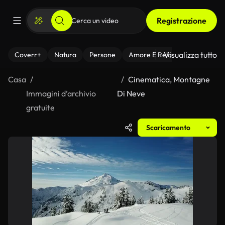
Registrazione
Visualizza tutto
Coverr+
Natura
Persone
Amore E Relazioni
Il Fitnes
Casa
Cinematica, Montagne
Immagini d’archivio
Di Neve
gratuite
Scaricamento