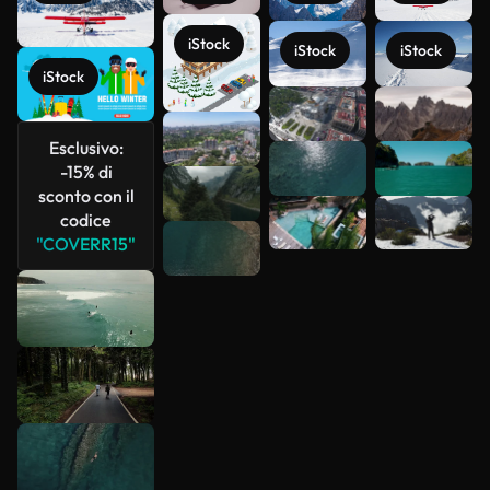
iStock
iStock
iStock
iStock
Scopri di
più
Esclusivo:
-15% di
sconto con il
codice
"COVERR15"