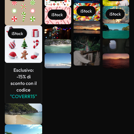
iStock
iStock
iStock
Scopri di
iStock
più
Esclusivo:
-15% di
sconto con il
codice
"COVERR15"