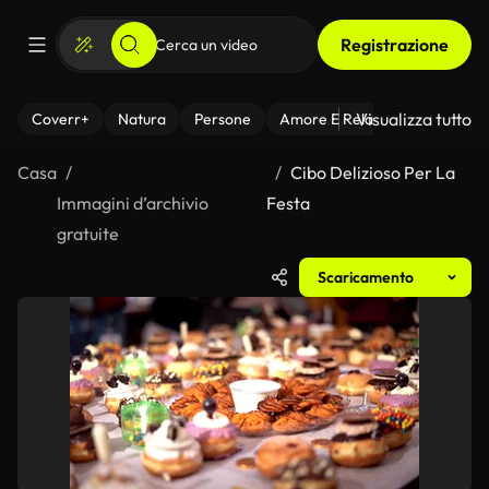
Registrazione
Visualizza tutto
Coverr+
Natura
Persone
Amore E Relazioni
Il Fitnes
Casa
Cibo Delizioso Per La
Immagini d’archivio
Festa
gratuite
Scaricamento