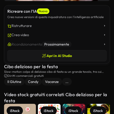
Ricreare con l’IA
Nuovo
Crea nuove versioni di questa inquadratura con l’intelligenza artificiale
Ristrutturare
Crea video
Ricondizionamento
Prossimamente
Apri in AI Studio
Cibo delizioso per la festa
Slow-motion colpo di delizioso cibo di festa su un grande tavolo, tra cui
dessert e dolci.
Diritti commerciali gratuiti
Il Glutine
Candy
Vacanze
...
Video stock gratuiti correlati Cibo delizioso per la
festa
iStock
iStock
iStock
iStock