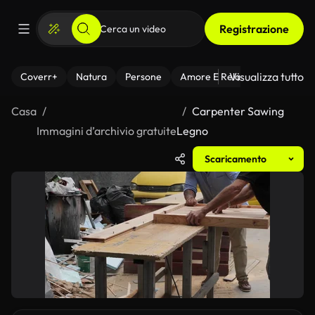
Registrazione
Visualizza tutto
Coverr+
Natura
Persone
Amore E Relazioni
Il Fitnes
Casa
Carpenter Sawing
Immagini d’archivio gratuite
Legno
Scaricamento