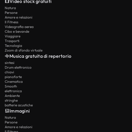
Video stock gratuiti
Natura
Persone
Amore e relazioni
Il Fitness
Videografia aerea
Cibo e bevande
Viaggiare
Trasporti
Tecnologia
Zoom di sfondo virtuale
Musica gratuita di repertorio
sintesi
Drum elettronico
chiavi
pianoforte
Cinematica
Smooth
elettronica
Ambiente
stringhe
batterie acustiche
Immagini
Natura
Persone
Amore e relazioni
Il Fitness