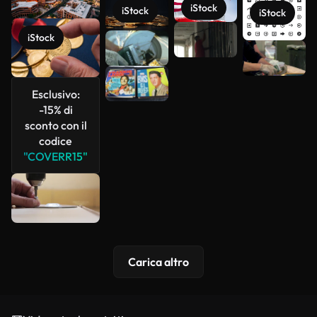
iStock
iStock
iStock
iStock
Scopri di
più
Esclusivo:
-15% di
sconto con il
codice
"COVERR15"
Carica altro