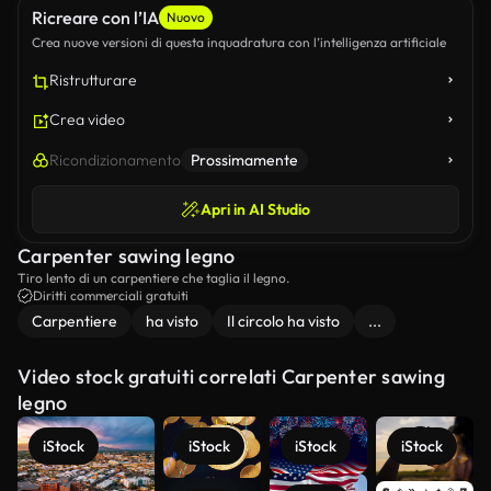
Ricreare con l’IA
Nuovo
Crea nuove versioni di questa inquadratura con l’intelligenza artificiale
Ristrutturare
Crea video
Ricondizionamento
Prossimamente
Apri in AI Studio
Carpenter sawing legno
Tiro lento di un carpentiere che taglia il legno.
Diritti commerciali gratuiti
Carpentiere
ha visto
Il circolo ha visto
...
Video stock gratuiti correlati Carpenter sawing
legno
iStock
iStock
iStock
iStock