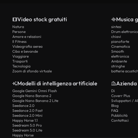
Video stock gratuiti
Musica g
Natura
sintesi
Persone
Drum elettronic
Amore e relazioni
chiavi
Il Fitness
pianoforte
Videografia aerea
Cinematica
Cibo e bevande
Smooth
Viaggiare
elettronica
Trasporti
Ambiente
Tecnologia
stringhe
Zoom di sfondo virtuale
batterie acustic
Modelli di intelligenza artificiale
Azienda
Google Gemini Omni Flash
Di
Google Nano Banana 2
Coverr Plus
Google Nano Banana 2 Lite
Sviluppatori / A
Seedance 2.0
Blog
Seedance 2.0 Fast
FAQ
Seedance 2.0 Mini
Pubblicità
Happy Horse 1.1
Contattaci
Seedream 5.0 Pro
Seedream 5.0 Lite
Happy Horse