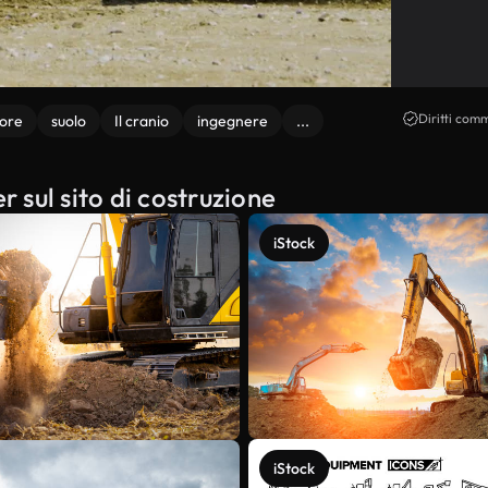
Diritti comm
tore
suolo
Il cranio
ingegnere
...
r sul sito di costruzione
iStock
iStock