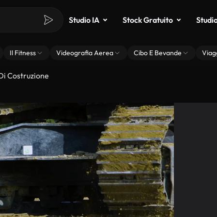
Studio IA
Stock Gratuito
Studi
Il Fitness
Videografia Aerea
Cibo E Bevande
Viag
 Di Costruzione