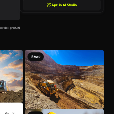
Apri in AI Studio
erciali gratuiti
iStock