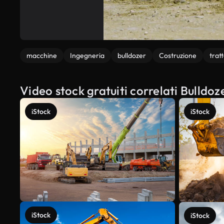
macchine
Ingegneria
bulldozer
Costruzione
trat
Video stock gratuiti correlati Bulldoze
iStock
iStock
iStock
iStock