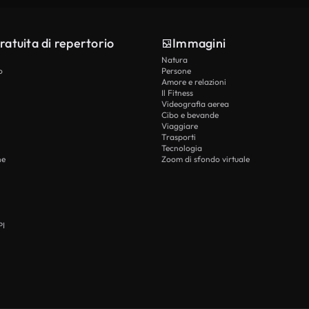
ratuita di repertorio
Immagini
Natura
o
Persone
Amore e relazioni
Il Fitness
Videografia aerea
Cibo e bevande
Viaggiare
Trasporti
Tecnologia
he
Zoom di sfondo virtuale
PI