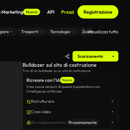
o Marketing
API
Prezzi
Registrazione
Nuovo
Visualizza tutto
giare
Trasporti
Tecnologia
Zoom Di Sfondo Virtuale
Scaricamento
Bulldozer sul sito di costruzione
Tiro di un bulldozer su un sito di costruzione.
Ricreare con l’IA
Nuovo
Crea nuove versioni di questa inquadratura con
l’intelligenza artificiale
Ristrutturare
Crea video
Ricondizionamento
Prossimamente