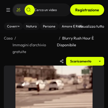
Registrazione
Visualizza tutto
Coverr+
Natura
Persone
Amore E Relazioni
Il Fitnes
Casa
Blurry Rush Hour È
Immagini d’archivio
Disponibile
gratuite
Scaricamento