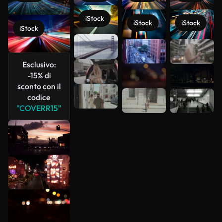
iStock
iStock
iStock
iStock
Scopri di
più
Esclusivo:
-15% di
sconto con il
codice
"COVERR15"