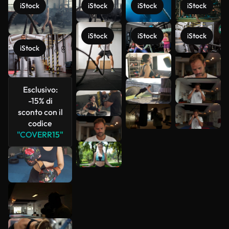
iStock
iStock
iStock
iStock
iStock
iStock
iStock
iStock
Scopri di
più
Esclusivo:
-15% di
sconto con il
codice
"COVERR15"