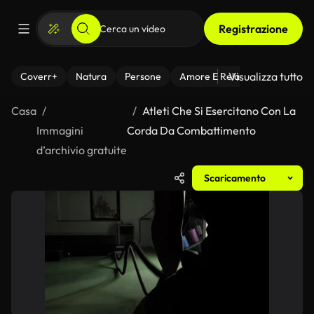
Registrazione
Visualizza tutto
Coverr+
Natura
Persone
Amore E Relazioni
Il Fitnes
Casa
Atleti Che Si Esercitano Con La
Immagini
Corda Da Combattimento
d’archivio gratuite
Scaricamento