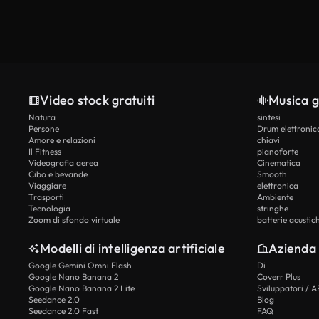
Video stock gratuiti
Musica g
Natura
sintesi
Persone
Drum elettronic
Amore e relazioni
chiavi
Il Fitness
pianoforte
Videografia aerea
Cinematica
Cibo e bevande
Smooth
Viaggiare
elettronica
Trasporti
Ambiente
Tecnologia
stringhe
Zoom di sfondo virtuale
batterie acustic
Modelli di intelligenza artificiale
Azienda
Google Gemini Omni Flash
Di
Google Nano Banana 2
Coverr Plus
Google Nano Banana 2 Lite
Sviluppatori / A
Seedance 2.0
Blog
Seedance 2.0 Fast
FAQ