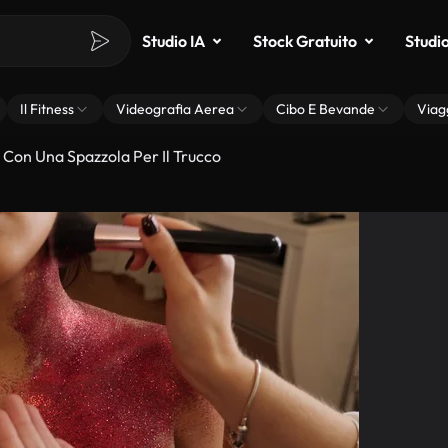
Studio IA
Stock Gratuito
Studi
Il Fitness
Videografia Aerea
Cibo E Bevande
Viag
er Con Una Spazzola Per Il Trucco