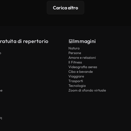
Carica altro
ratuita di repertorio
Immagini
Natura
o
Persone
Amore e relazioni
Il Fitness
Videografia aerea
Cibo e bevande
Viaggiare
Trasporti
Tecnologia
he
Zoom di sfondo virtuale
PI