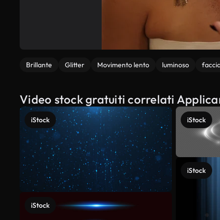
Brillante
Glitter
Movimento lento
luminoso
facci
Video stock gratuiti correlati Applicar
iStock
iStock
iStock
iStock