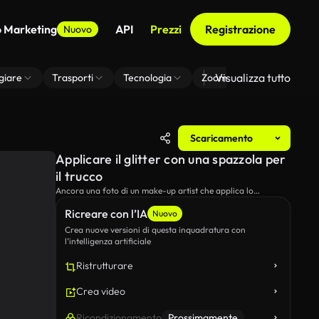
o Marketing
API
Prezzi
Registrazione
Nuovo
Visualizza tutto
giare
Trasporti
Tecnologia
Zoom Di Sfondo Virtuale
Scaricamento
Applicare il glitter con una spazzola per
il trucco
Ancora una foto di un make-up artist che applica lo
splendore al collo e al petto del suo cliente con una spazzola
Ricreare con l’IA
di trucco.
Nuovo
Crea nuove versioni di questa inquadratura con
l’intelligenza artificiale
Ristrutturare
Crea video
Ricondizionamento
Prossimamente