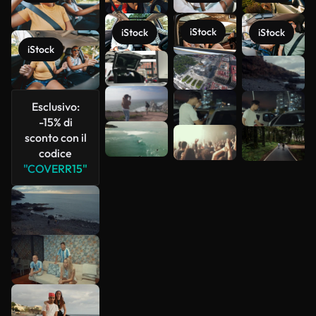
iStock
iStock
iStock
iStock
Scopri di
più
Esclusivo:
-15% di
sconto con il
codice
"COVERR15"