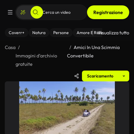
Registrazione
Visualizza tutto
Coverr+
Natura
Persone
Amore E Relazioni
Il Fitnes
Casa
Amici In Una Scimmia
Immagini d’archivio
Convertibile
gratuite
Scaricamento