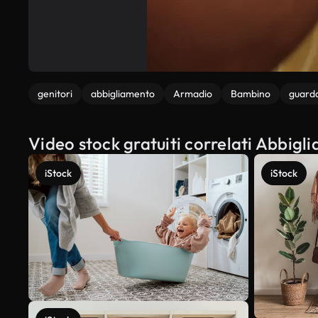
genitori
abbigliamento
Armadio
Bambino
guard
Video stock gratuiti correlati Abbig
iStock
iStock