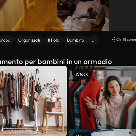
Diritti comm
aroba
Organizzati
Il Fold
Bambino
...
liamento per bambini in un armadio
iStock