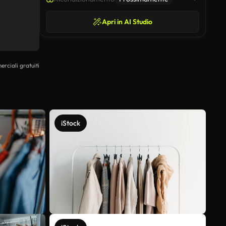
Apri in AI Studio
erciali gratuiti
iStock