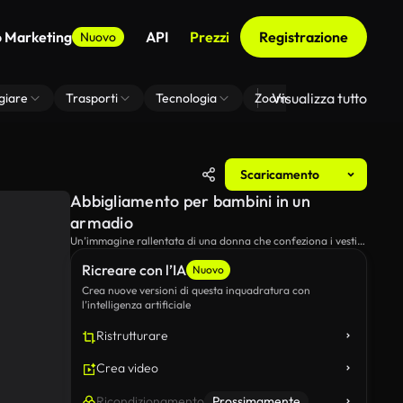
o Marketing
API
Prezzi
Registrazione
Nuovo
Visualizza tutto
giare
Trasporti
Tecnologia
Zoom Di Sfondo Virtuale
Scaricamento
Abbigliamento per bambini in un
armadio
Un’immagine rallentata di una donna che confeziona i vestiti
dei bambini in un guardaroba.
Ricreare con l’IA
Nuovo
Crea nuove versioni di questa inquadratura con
l’intelligenza artificiale
Ristrutturare
Crea video
Ricondizionamento
Prossimamente