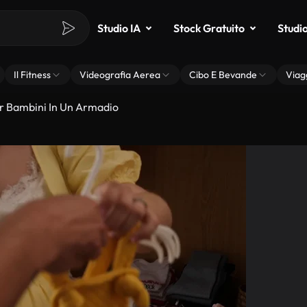
Studio IA
Stock Gratuito
Studi
Il Fitness
Videografia Aerea
Cibo E Bevande
Viag
r Bambini In Un Armadio