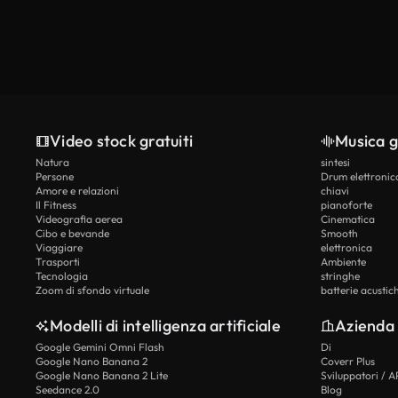
Video stock gratuiti
Musica g
Natura
sintesi
Persone
Drum elettronic
Amore e relazioni
chiavi
Il Fitness
pianoforte
Videografia aerea
Cinematica
Cibo e bevande
Smooth
Viaggiare
elettronica
Trasporti
Ambiente
Tecnologia
stringhe
Zoom di sfondo virtuale
batterie acustic
Modelli di intelligenza artificiale
Azienda
Google Gemini Omni Flash
Di
Google Nano Banana 2
Coverr Plus
Google Nano Banana 2 Lite
Sviluppatori / A
Seedance 2.0
Blog