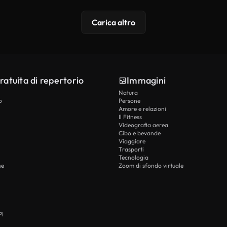
Carica altro
ratuita di repertorio
Immagini
Natura
o
Persone
Amore e relazioni
Il Fitness
Videografia aerea
Cibo e bevande
Viaggiare
Trasporti
Tecnologia
he
Zoom di sfondo virtuale
PI