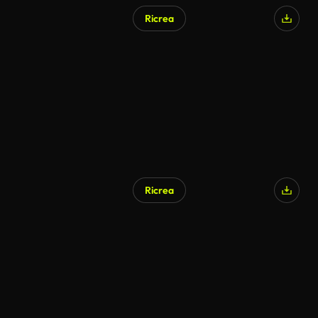
Ricrea
Ricrea