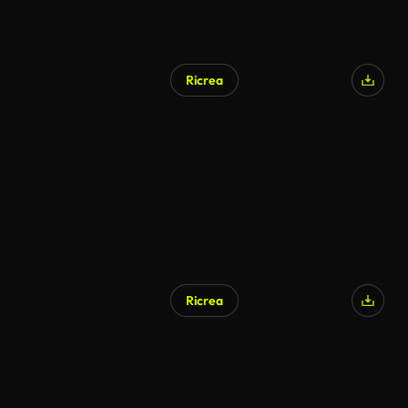
Ricrea
Ricrea