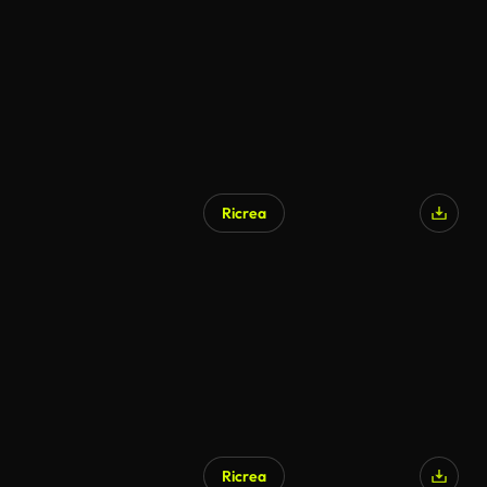
Ricrea
Ricrea