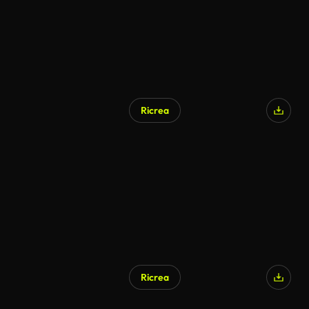
Ricrea
Ricrea