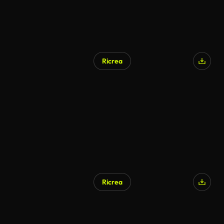
Ricrea
Ricrea