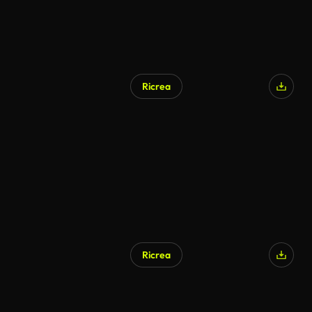
Ricrea
Ricrea