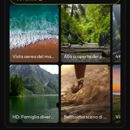
Vista aerea del mare turchese limpido e delle onde
Alla scoperta dei percorsi naturalistici Una mamma e i bambini nel bosco.
HD: Famiglia divertendosi in kayak sul lago
Bellissima scena di una bassa sezione di donna che cammina sulla spiaggia dell'oceano al tramonto