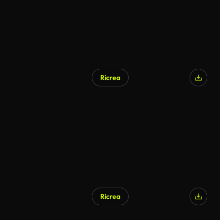
Ricrea
Ricrea