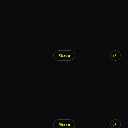
Ricrea
Ricrea