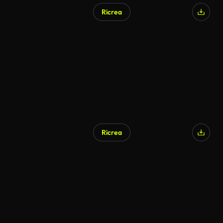
Ricrea
Ricrea