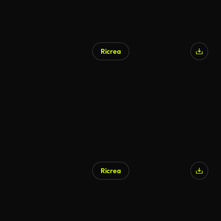
Ricrea
Ricrea