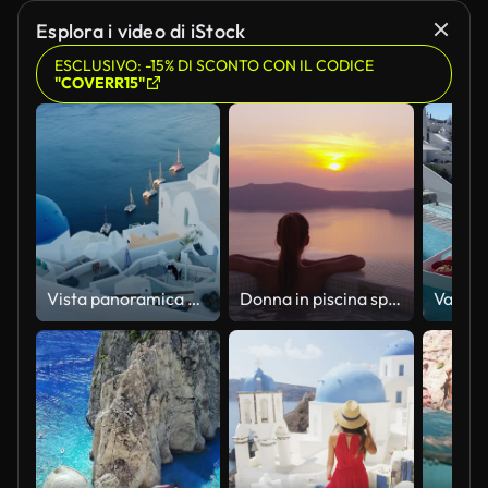
Esplora i video di iStock
ESCLUSIVO: -15% DI SCONTO CON IL CODICE
"COVERR15"
Vista panoramica della città di Oia sull'isola di Santorini con vista sul mare
Donna in piscina spa godendo tramonto su mare viaggi di vacanza di lusso a Santorini, Grecia, Europa. Ragazza in bikini che guarda una splendida vista del tramonto godendosi le sue vacanze all'hotel del resort.