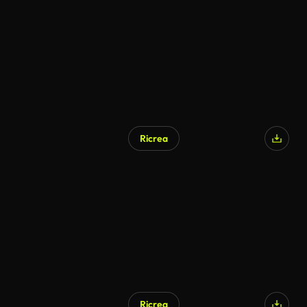
Ricrea
Ricrea