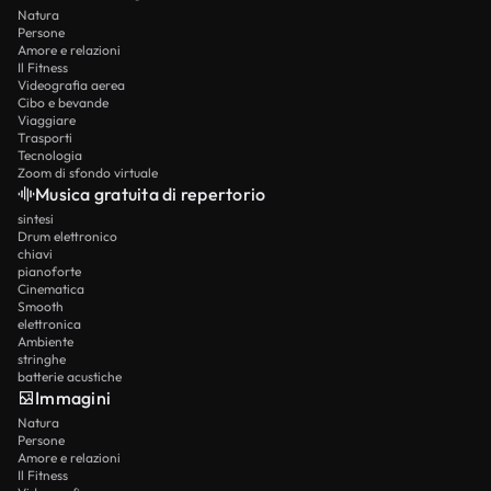
Natura
Persone
Amore e relazioni
Il Fitness
Videografia aerea
Cibo e bevande
Viaggiare
Trasporti
Tecnologia
Zoom di sfondo virtuale
Musica gratuita di repertorio
sintesi
Drum elettronico
chiavi
pianoforte
Cinematica
Smooth
elettronica
Ambiente
stringhe
batterie acustiche
Immagini
Natura
Persone
Amore e relazioni
Il Fitness