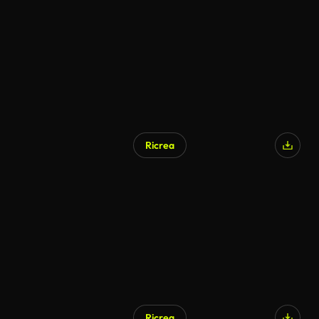
Ricrea
Ricrea