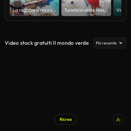
La ragazza si reca sulla scogliera per guardare il mare e le rocce sottostanti.
Turista in abito rosso che cammina sui gradini di Oia, Santorini, Isole Greche, Grecia, Europa. Asiatico in viaggio godendosi le vacanze visitando la famosa destinazione di attrazione turistica, Blue Domed Church.
Video stock gratuiti Il mondo verde
Più recente
Ricrea