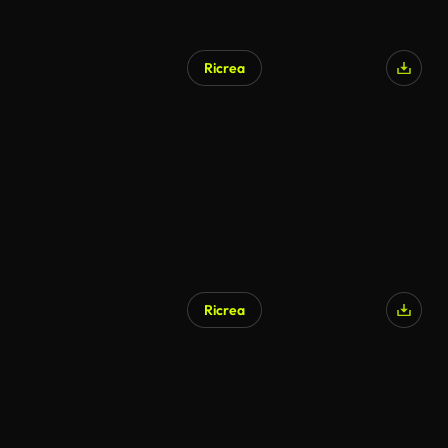
Ricrea
Ricrea