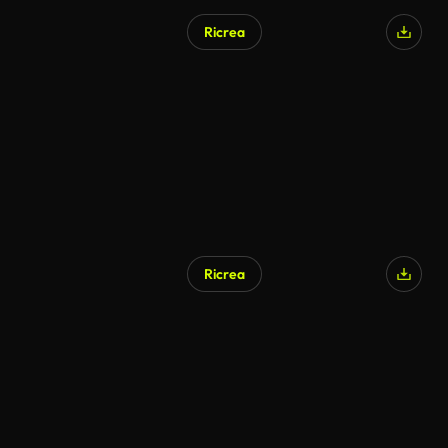
Ricrea
Ricrea