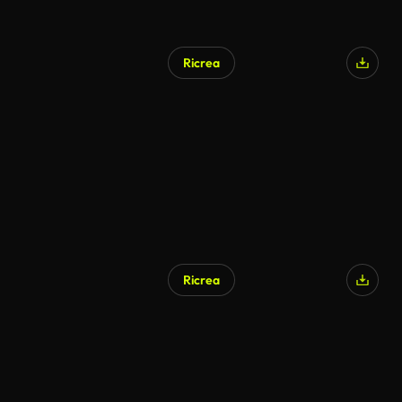
Ricrea
Ricrea