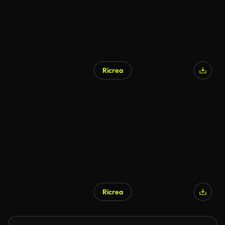
Ricrea
Ricrea