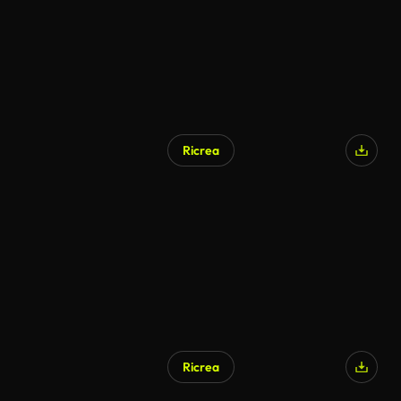
Ricrea
Ricrea