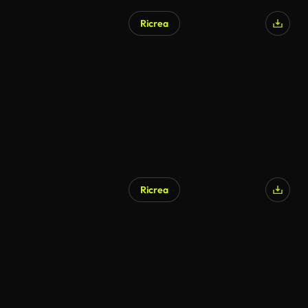
Ricrea
Ricrea