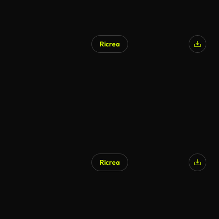
Ricrea
Ricrea