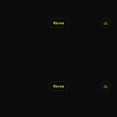
Ricrea
Ricrea