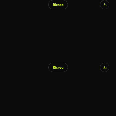
Ricrea
Ricrea