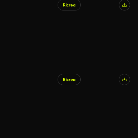
Ricrea
Generato da IA
Ricrea
Generato da IA