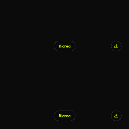
Ricrea
Ricrea