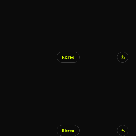
Ricrea
Ricrea