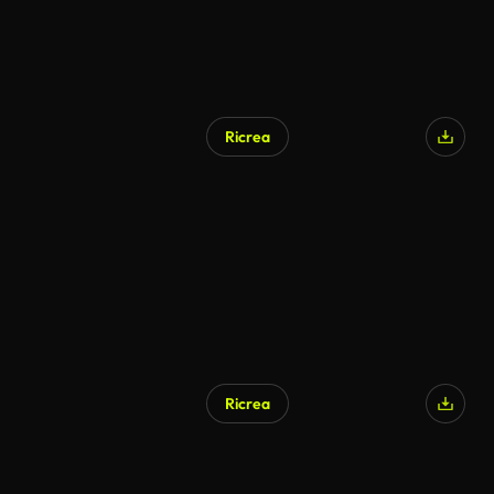
Ricrea
Ricrea