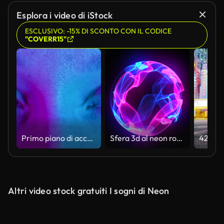
Esplora i video di iStock
ESCLUSIVO: -15% DI SCONTO CON IL CODICE
"COVERR15"
Primo piano di accattivanti occhi azzurri sotto l'incantesimo di una radiosa illuminazione al neon, che aggiunge una qualità surreale
Sfera 3d al neon rotante incandescente nell'Universo. Animazione dell'assistente virtuale. Sfera di energia. Background di tecnologia, scienza, ingegneria e intelligenza artificiale. Rosa e blu.
Altri video stock gratuiti I sogni di Neon