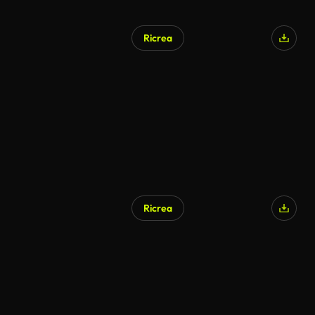
Ricrea
Ricrea