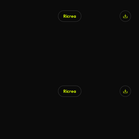
Ricrea
Ricrea
Generato da IA