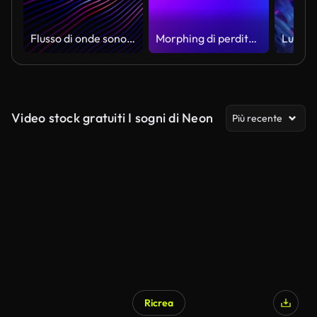
Flusso di onde sonore digitali 3D o processo di trasferimento dati. Concetto astratto di analisi dei big data, intelligenza artificiale (AI) e machine learning. Visualizzazione dell'equalizzatore delle onde sonore
Morphing di perdite di luce blobby rosa, blu e verde
Video stock gratuiti I sogni di Neon
Più recente
Ricrea