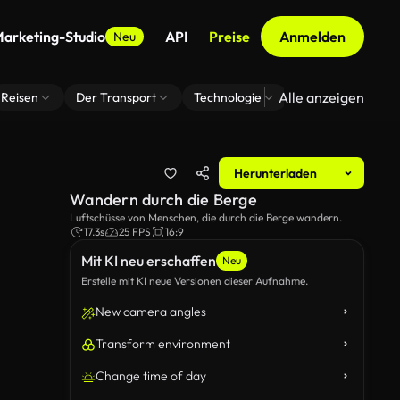
arketing-Studio
API
Preise
Anmelden
Neu
Alle anzeigen
Reisen
Der Transport
Technologie
Zoom Virtuelle H
Herunterladen
Wandern durch die Berge
Luftschüsse von Menschen, die durch die Berge wandern.
17.3s
25 FPS
16:9
Mit KI neu erschaffen
Neu
Erstelle mit KI neue Versionen dieser Aufnahme.
New camera angles
Transform environment
Change time of day