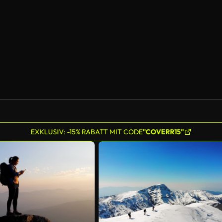
KI-generiert
EXKLUSIV: -15% RABATT MIT CODE
"COVERR15"