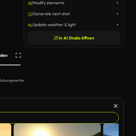
Modify elements
Generate next shot
Update weather & light
In AI Studio öffnen
iden
Nutzungsrechte