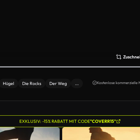
Zuschne
Kostenlose kommerzielle 
Hügel
Die Rocks
Der Weg
...
EXKLUSIV: -15% RABATT MIT CODE
"COVERR15"