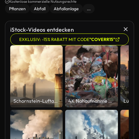
Kostenlose kommerzielle Nutzungsrechte
Pflanzen
Abfall
Abfallanlage
...
iStock-Videos entdecken
EXKLUSIV: -15% RABATT MIT CODE
"COVERR15"
Schornstein-Luftaufnahme
4K Nahaufnahme eines sehr schmutzigen europäischen Weißstorchs, der etwas isst, das er beim Aufräumen auf einer Mülldeponie gefunden hat