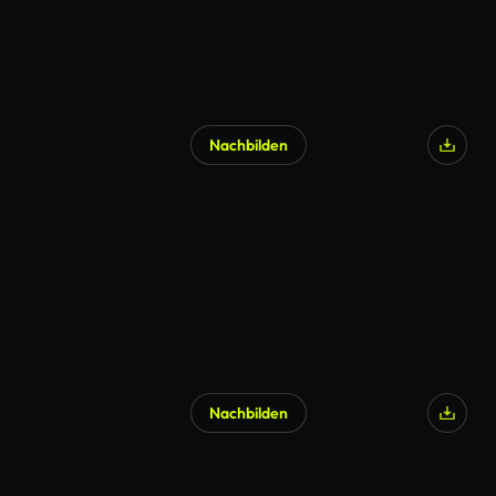
Nachbilden
KI-generiert
Nachbilden
KI-generiert