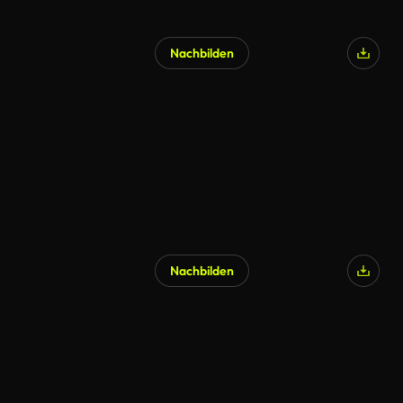
Nachbilden
KI-generiert
Nachbilden
KI-generiert