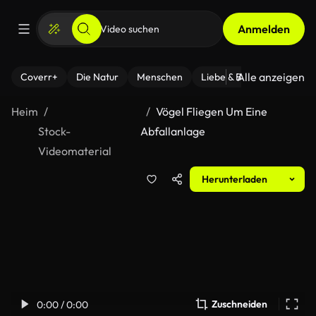
Anmelden
Alle anzeigen
Coverr+
Die Natur
Menschen
Liebe & Beziehungen
F
Heim
Vögel Fliegen Um Eine
Stock-
Abfallanlage
Videomaterial
Herunterladen
Zuschneiden
0:00 / 0:00