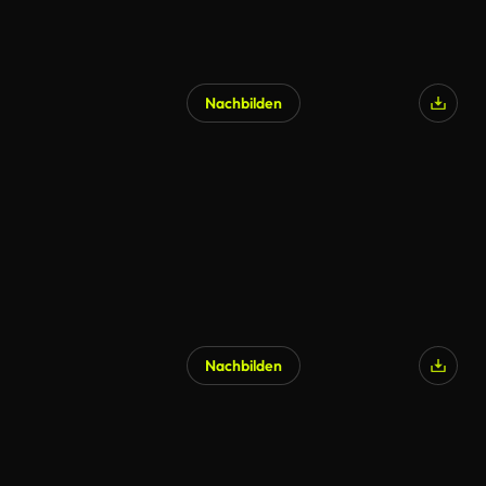
Nachbilden
KI-generiert
Nachbilden
KI-generiert