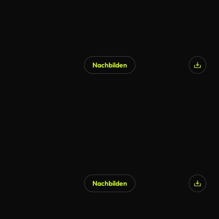
Nachbilden
Nachbilden