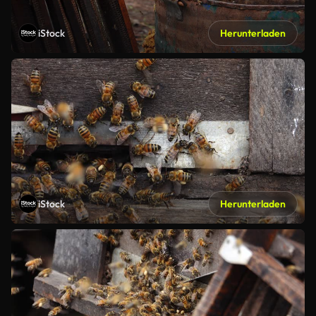
iStock
Herunterladen
iStock
Herunterladen