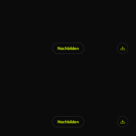
Nachbilden
Nachbilden