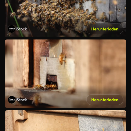
iStock
Herunterladen
iStock
Herunterladen