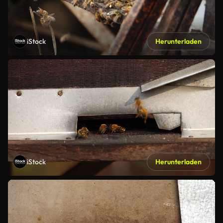
iStock
Herunterladen
iStock
Herunterladen