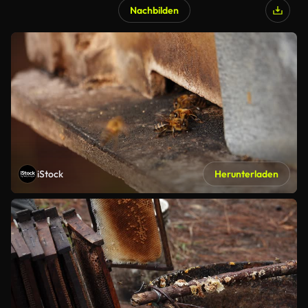
Nachbilden
iStock
Herunterladen