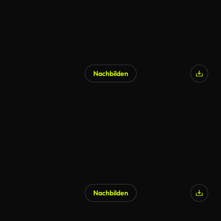
Nachbilden
Nachbilden