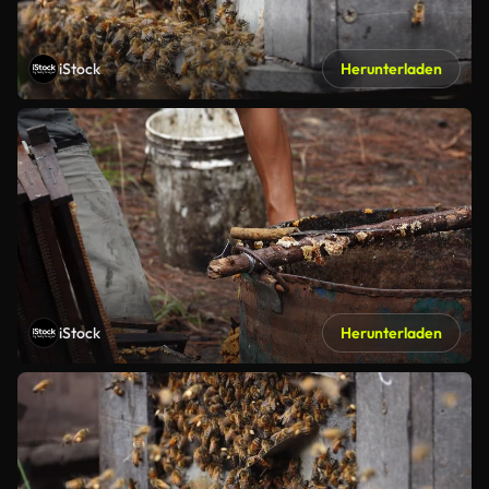
iStock
Herunterladen
iStock
Herunterladen