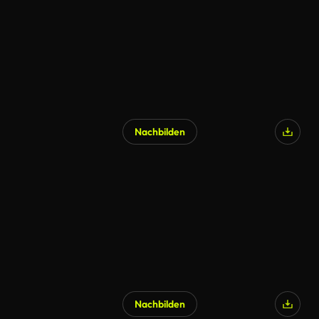
Nachbilden
Nachbilden