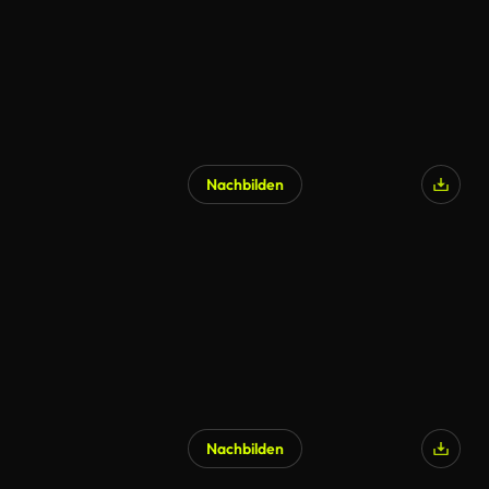
Nachbilden
Nachbilden