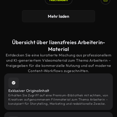
Mehr laden
Übersicht über lizenzfreies Arbeiterin-
Material
Entdecken Sie eine kuratierte Mischung aus professionellem
und KI-generiertem Videomaterial zum Thema Arbeiterin –
freigegeben für die kommerzielle Nutzung und auf moderne
Content-Workflows zugeschnitten.
Exklusiver Originalinhalt
Erhalten Sie Zugriff auf eine Premium-Bibliothek mit echtem, von
Kreativen aufgenommenem Filmmaterial zum Thema Arbeiterin –
konzipiert für Storytelling, Marketing und redaktionelle Zwecke.