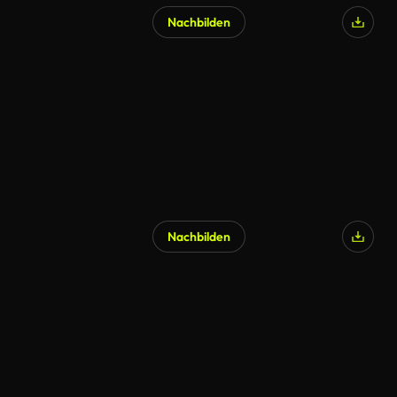
Nachbilden
Nachbilden