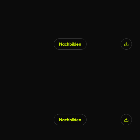
Nachbilden
Nachbilden
KI-generiert