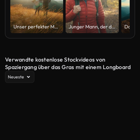
Unser perfekter Morgen in der Natur.
Junger Mann, der die Schönheit des Herbstes genießt.
Verwandte kostenlose Stockvideos von
Spaziergang über das Gras mit einem Longboard
Neueste