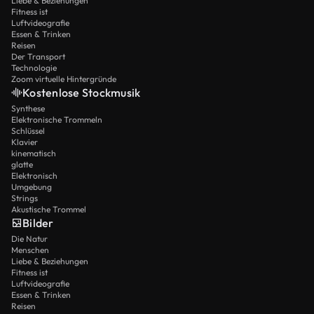
Liebe & Beziehungen
Fitness ist
Luftvideografie
Essen & Trinken
Reisen
Der Transport
Technologie
Zoom virtuelle Hintergründe
Kostenlose Stockmusik
Synthese
Elektronische Trommeln
Schlüssel
Klavier
kinematisch
glatte
Elektronisch
Umgebung
Strings
Akustische Trommel
Bilder
Die Natur
Menschen
Liebe & Beziehungen
Fitness ist
Luftvideografie
Essen & Trinken
Reisen