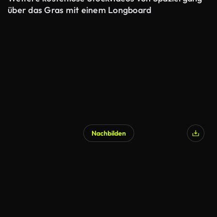
über das Gras mit einem Longboard
Nachbilden