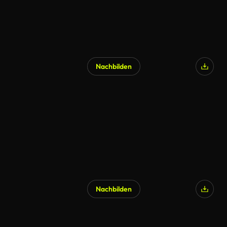
Nachbilden
KI-generiert
Nachbilden