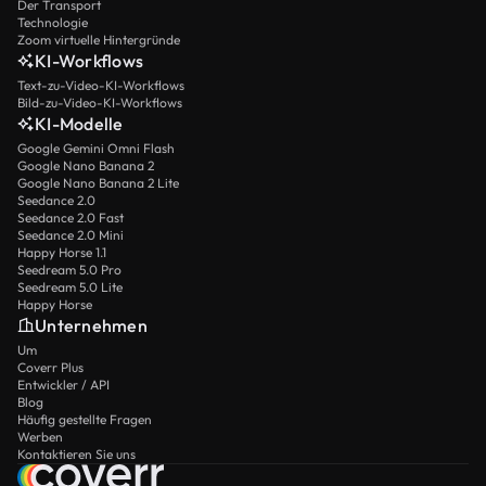
Der Transport
Technologie
Zoom virtuelle Hintergründe
KI-Workflows
Text-zu-Video-KI-Workflows
Bild-zu-Video-KI-Workflows
KI-Modelle
Google Gemini Omni Flash
Google Nano Banana 2
Google Nano Banana 2 Lite
Seedance 2.0
Seedance 2.0 Fast
Seedance 2.0 Mini
Happy Horse 1.1
Seedream 5.0 Pro
Seedream 5.0 Lite
Happy Horse
Unternehmen
Um
Coverr Plus
Entwickler / API
Blog
Häufig gestellte Fragen
Werben
Kontaktieren Sie uns