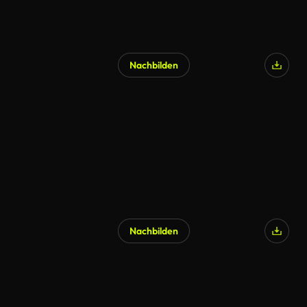
Nachbilden
KI-generiert
Nachbilden
KI-generiert