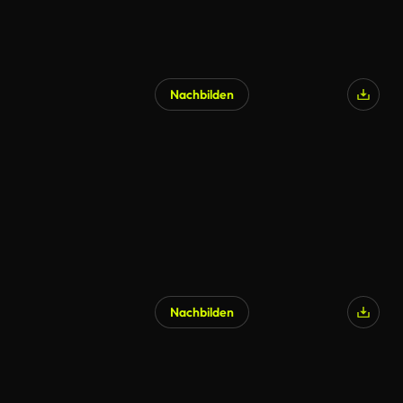
Nachbilden
Nachbilden
KI-generiert