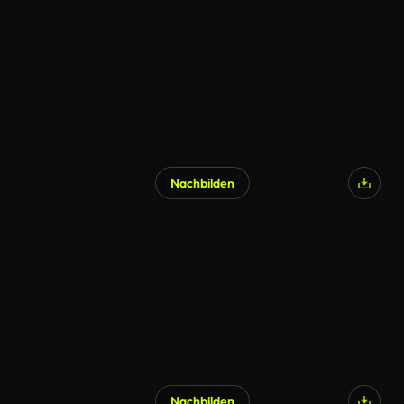
Nachbilden
Nachbilden