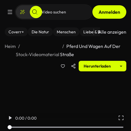
Anmelden
Alle anzeigen
Coverr+
Die Natur
Menschen
Liebe & Beziehungen
F
Heim
Pferd Und Wagen Auf Der
Stock-Videomaterial
Straße
Herunterladen
0:00 / 0:00