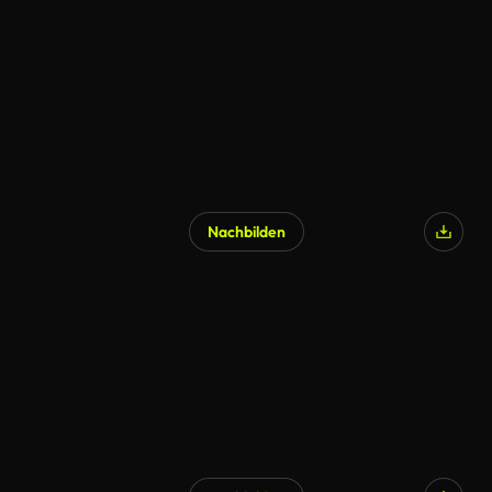
KI-generiert
Nachbilden
KI-generiert