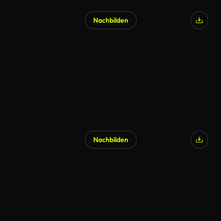
Nachbilden
KI-generiert
Nachbilden
KI-generiert