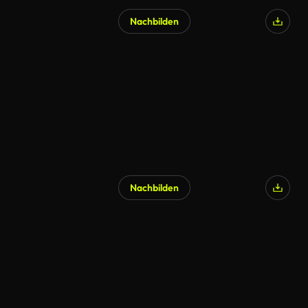
Nachbilden
KI-generiert
Nachbilden
KI-generiert