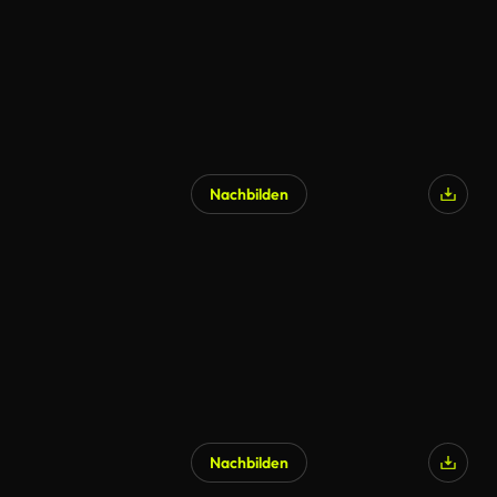
Nachbilden
KI-generiert
Nachbilden