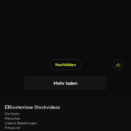
Nachbilden
KI-generiert
Mehr laden
Kostenlose Stockvideos
Die Natur
Menschen
Liebe & Beziehungen
Fitness ist