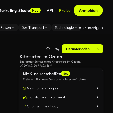
arketing-Studio
API
Preise
Anmelden
Neu
Alle anzeigen
Reisen
Der Transport
Technologie
Zoom Virtuelle H
Herunterladen
Kitesurfer im Ozean
Ein langer Schuss eines Kitesurfers im Ozean.
29.1s
24 FPS
16:9
Mit KI neu erschaffen
Neu
Erstelle mit KI neue Versionen dieser Aufnahme.
New camera angles
Transform environment
Change time of day