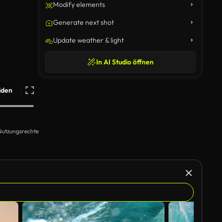
Modify elements
Generate next shot
Update weather & light
In AI Studio öffnen
iden
Nutzungsrechte