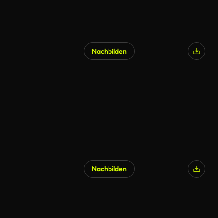
Nachbilden
KI-generiert
Nachbilden
KI-generiert