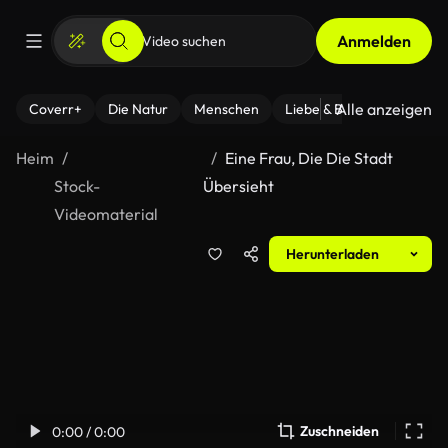
Anmelden
Alle anzeigen
Coverr+
Die Natur
Menschen
Liebe & Beziehungen
F
Heim
Eine Frau, Die Die Stadt
Stock-
Übersieht
Videomaterial
Herunterladen
Zuschneiden
0:00 / 0:00