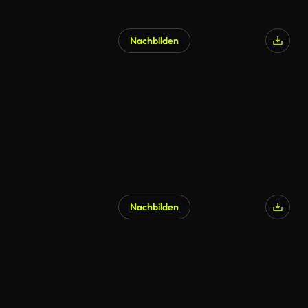
Nachbilden
Nachbilden
KI-generiert