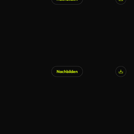
KI-generiert
Nachbilden
KI-generiert