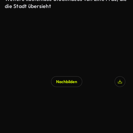
die Stadt übersieht
Nachbilden
KI-generiert