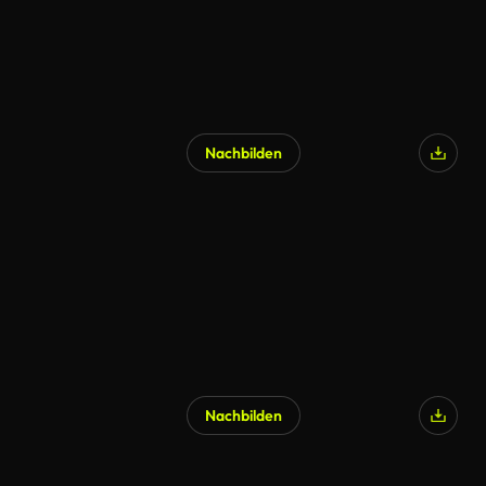
Nachbilden
KI-generiert
Nachbilden
KI-generiert