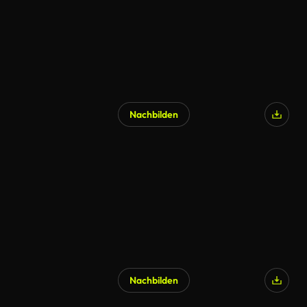
Nachbilden
Nachbilden