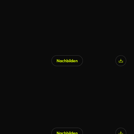
KI-generiert
Nachbilden
KI-generiert
Nachbilden