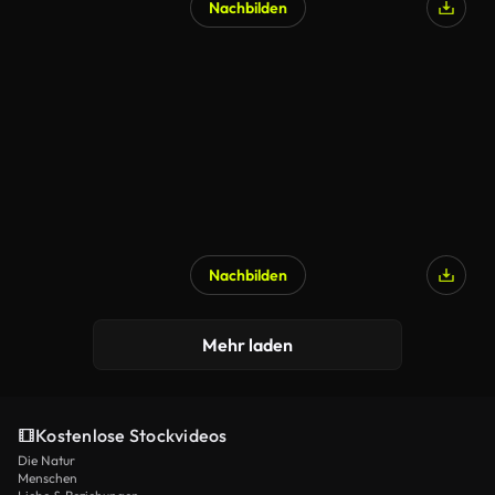
Nachbilden
Nachbilden
KI-generiert
Mehr laden
Kostenlose Stockvideos
Die Natur
Menschen