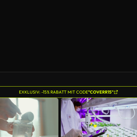
EXKLUSIV: -15% RABATT MIT CODE
"COVERR15"