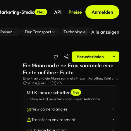
arketing-Studio
API
Preise
Anmelden
Neu
Alle anzeigen
Reisen
Der Transport
Technologie
Zoom Virtuelle H
Herunterladen
Ein Mann und eine Frau sammeln eine
Ernte auf ihrer Ernte
Eine Frau und ein Mann sammeln Fliesen, Karotten, Kohl und
andere Gemüse auf ihrer Ernte.
20.6s
24 FPS
16:9
Mit KI neu erschaffen
Neu
Erstelle mit KI neue Versionen dieser Aufnahme.
New camera angles
Transform environment
Change time of day