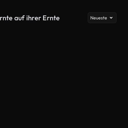
Al
nte auf ihrer Ernte
Neueste