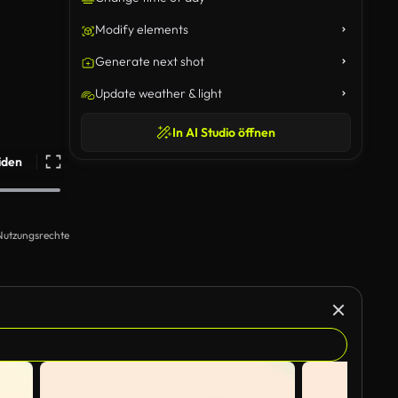
Modify elements
Generate next shot
Update weather & light
In AI Studio öffnen
iden
Nutzungsrechte