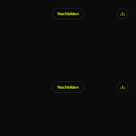
Nachbilden
Nachbilden