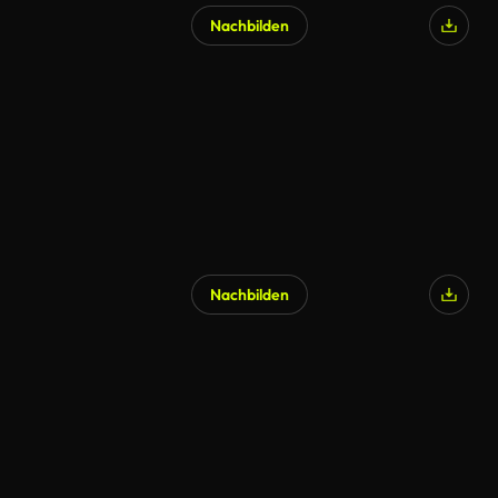
Nachbilden
Nachbilden