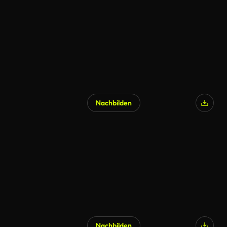
Nachbilden
Nachbilden