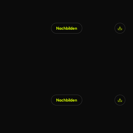
Nachbilden
Nachbilden