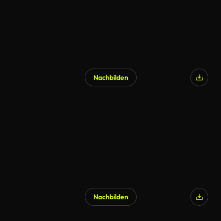
Nachbilden
KI-generiert
Nachbilden