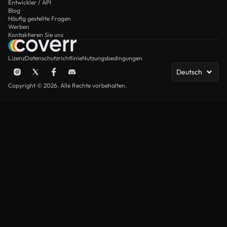
Entwickler / API
Blog
Häufig gestellte Fragen
Werben
Kontaktieren Sie uns
Lizenz
Datenschutzrichtlinie
Nutzungsbedingungen
Deutsch
Copyright © 2026. Alle Rechte vorbehalten.