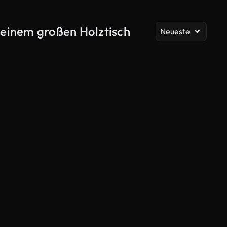
Al
 einem großen Holztisch
Neueste
KI-generiert