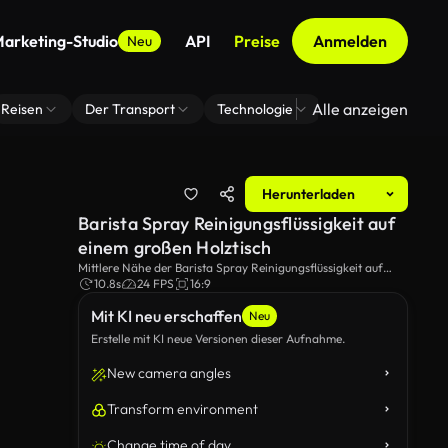
arketing-Studio
API
Preise
Anmelden
Neu
Alle anzeigen
Reisen
Der Transport
Technologie
Zoom Virtuelle H
Herunterladen
Barista Spray Reinigungsflüssigkeit auf
einem großen Holztisch
Mittlere Nähe der Barista Spray Reinigungsflüssigkeit auf
einem großen Holztisch und wischen Sie es mit einem Duster.
10.8s
24 FPS
16:9
Mit KI neu erschaffen
Neu
Erstelle mit KI neue Versionen dieser Aufnahme.
New camera angles
Transform environment
Change time of day