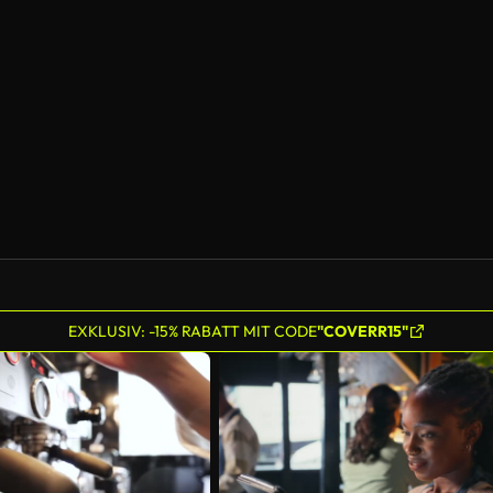
EXKLUSIV: -15% RABATT MIT CODE
"COVERR15"