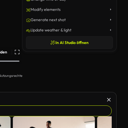
Modify elements
Generate next shot
Update weather & light
In AI Studio öffnen
iden
Nutzungsrechte