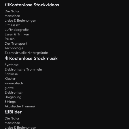
Kostenlose Stockvideos
Die Natur
Menschen
Liebe & Beziehungen
Fitness ist
Luftvideografie
Essen & Trinken
Reisen
Der Transport
Technologie
Zoom virtuelle Hintergründe
Kostenlose Stockmusik
Synthese
Elektronische Trommeln
Schlüssel
Klavier
kinematisch
glatte
Elektronisch
Umgebung
Strings
Akustische Trommel
Bilder
Die Natur
Menschen
Liebe & Beziehungen