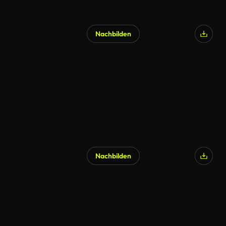
Nachbilden
Nachbilden
KI-generiert