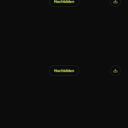
Nachbilden
KI-generiert
Nachbilden