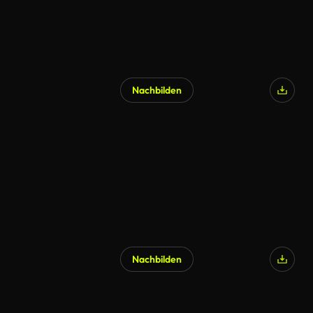
Nachbilden
KI-generiert
Nachbilden
KI-generiert