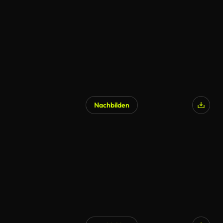
KI-generiert
Nachbilden
KI-generiert