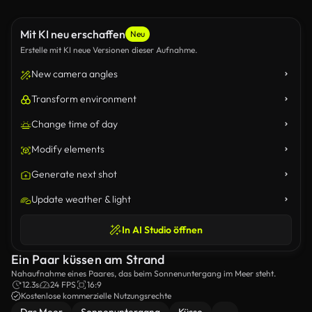
Mit KI neu erschaffen
Neu
Erstelle mit KI neue Versionen dieser Aufnahme.
New camera angles
Transform environment
Change time of day
Modify elements
Generate next shot
Update weather & light
In AI Studio öffnen
Ein Paar küssen am Strand
Nahaufnahme eines Paares, das beim Sonnenuntergang im Meer steht.
12.3s
24 FPS
16:9
Kostenlose kommerzielle Nutzungsrechte