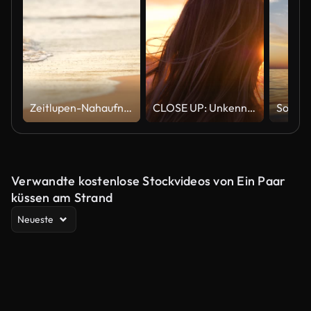
Zeitlupen-Nahaufnahme des Randes der Meereswelle an einem Sandstrand. Tropischer ruhiger Kopierraumhintergrund
CLOSE UP: Unkenntlich Fotografin befasst sich mit den Sonnenuntergang über dem Ozean.
Verwandte kostenlose Stockvideos von Ein Paar
küssen am Strand
Neueste