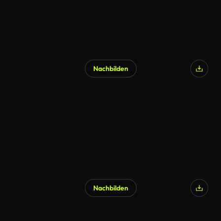
Nachbilden
KI-generiert
Nachbilden