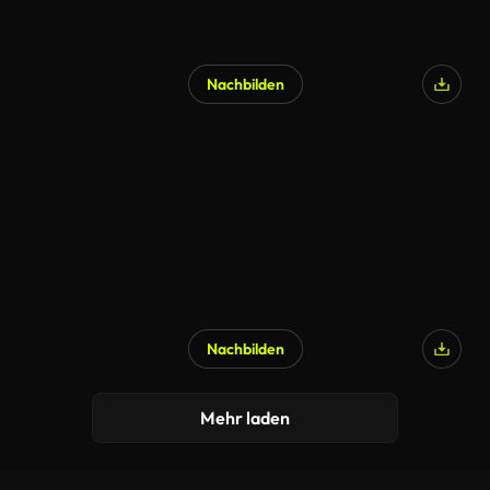
Nachbilden
KI-generiert
Nachbilden
Mehr laden