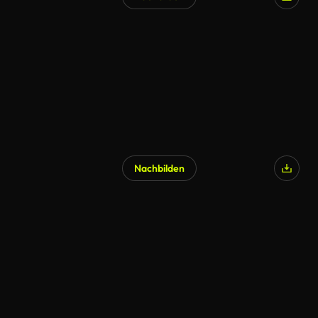
KI-generiert
Nachbilden
KI-generiert