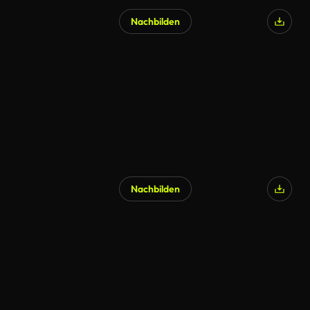
Nachbilden
Nachbilden