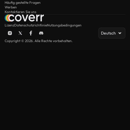
Häufig gestellte Fragen
Werben
Kontaktieren Sie uns
Lizenz
Datenschutzrichtlinie
Nutzungsbedingungen
Deutsch
Copyright © 2026. Alle Rechte vorbehalten.