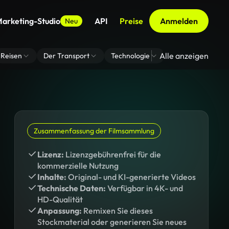
arketing-Studio
API
Preise
Anmelden
Neu
Alle anzeigen
Reisen
Der Transport
Technologie
Zoom Virtuelle H
Zusammenfassung der Filmsammlung
Lizenz:
Lizenzgebührenfrei für die
kommerzielle Nutzung
Inhalte:
Original- und KI-generierte Videos
Technische Daten:
Verfügbar in 4K- und
HD-Qualität
Anpassung:
Remixen Sie dieses
Stockmaterial oder generieren Sie neues