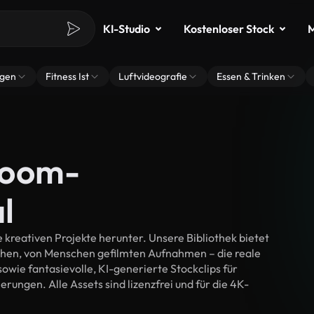
KI-Studio
Kostenloser Stock
M
ngen
Fitness Ist
Luftvideografie
Essen & Trinken
Zoom-
l
kreativen Projekte herunter. Unsere Bibliothek bietet
chen, von Menschen gefilmten Aufnahmen – die reale
wie fantasievolle, KI-generierte Stockclips für
rungen. Alle Assets sind lizenzfrei und für die 4K-