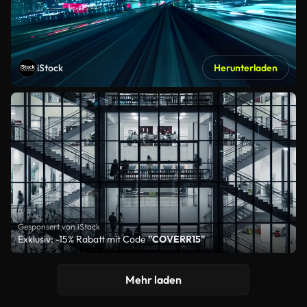
iStock
Herunterladen
Gesponsert von iStock
Exklusiv: -15% Rabatt mit Code
"COVERR15"
Mehr laden