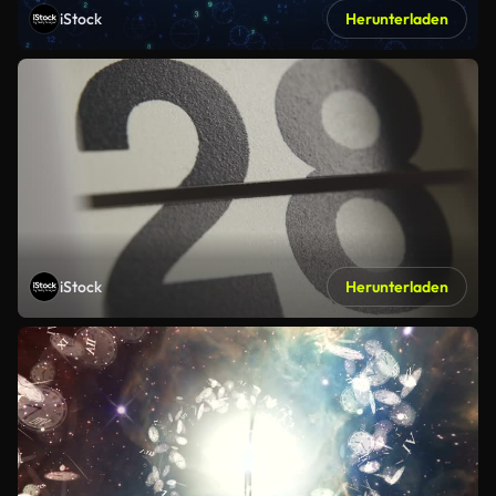
iStock
Herunterladen
iStock
Herunterladen