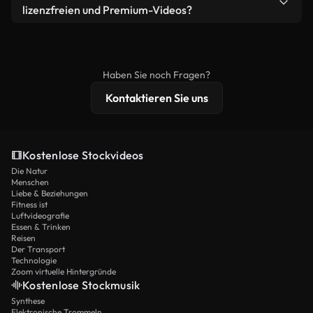
bearbeiten oder neu zusammenstellen. Achten Sie
lizenzfreien und Premium-Videos?
nur darauf, dass das Endprodukt unserer Lizenz
Lizenzfreie Videos beinhalten kommerzielle
entspricht und nicht als ungeschnittenes
Nutzungsrechte, während Premium-Inhalte
Stockmaterial weiterverbreitet wird.
exklusives Filmmaterial, 4K-Auflösung und
Haben Sie noch Fragen?
erweiterten Lizenzschutz bieten.
Kontaktieren Sie uns
Kostenlose Stockvideos
Die Natur
Menschen
Liebe & Beziehungen
Fitness ist
Luftvideografie
Essen & Trinken
Reisen
Der Transport
Technologie
Zoom virtuelle Hintergründe
Kostenlose Stockmusik
Synthese
Elektronische Trommeln