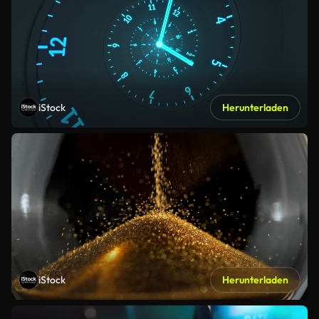
iStock
Herunterladen
iStock
Herunterladen