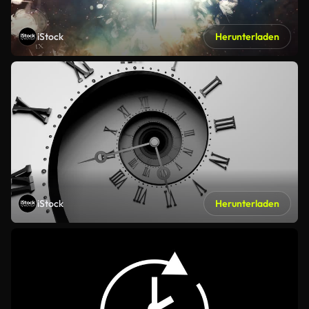
iStock
Herunterladen
iStock
Herunterladen