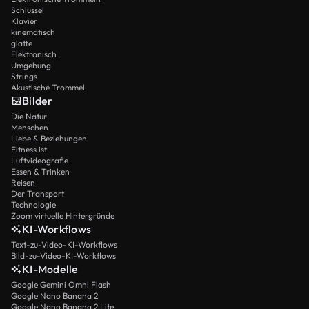
Schlüssel
Klavier
kinematisch
glatte
Elektronisch
Umgebung
Strings
Akustische Trommel
Bilder
Die Natur
Menschen
Liebe & Beziehungen
Fitness ist
Luftvideografie
Essen & Trinken
Reisen
Der Transport
Technologie
Zoom virtuelle Hintergründe
KI-Workflows
Text-zu-Video-KI-Workflows
Bild-zu-Video-KI-Workflows
KI-Modelle
Google Gemini Omni Flash
Google Nano Banana 2
Google Nano Banana 2 Lite