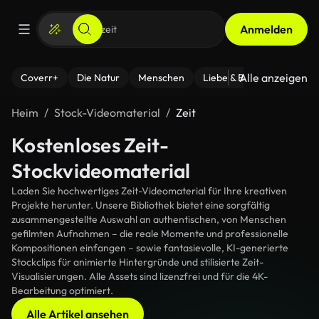
Anmelden
Alle anzeigen
Coverr+
Die Natur
Menschen
Liebe & Beziehungen
F
Heim
Stock-Videomaterial
Zeit
Kostenloses Zeit-
Stockvideomaterial
Laden Sie hochwertiges Zeit-Videomaterial für Ihre kreativen
Projekte herunter. Unsere Bibliothek bietet eine sorgfältig
zusammengestellte Auswahl an authentischen, von Menschen
gefilmten Aufnahmen – die reale Momente und professionelle
Kompositionen einfangen – sowie fantasievolle, KI-generierte
Stockclips für animierte Hintergründe und stilisierte Zeit-
Visualisierungen. Alle Assets sind lizenzfrei und für die 4K-
Bearbeitung optimiert.
Alle Artikel ansehen