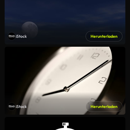
iStock
Herunterladen
iStock
Herunterladen