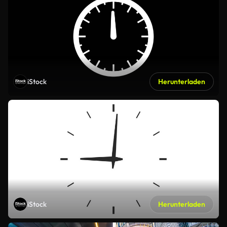
iStock
Herunterladen
iStock
Herunterladen