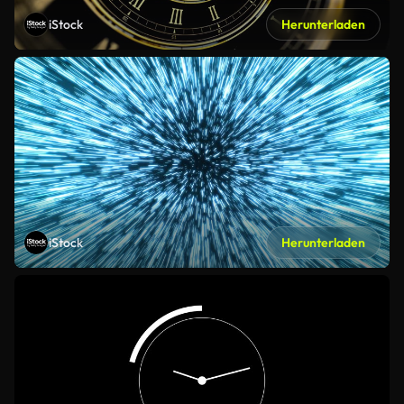
iStock
Herunterladen
iStock
Herunterladen