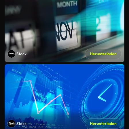
iStock
Herunterladen
iStock
Herunterladen