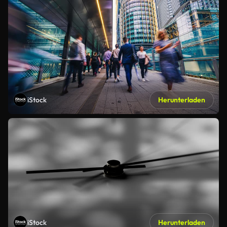
iStock
Herunterladen
iStock
Herunterladen