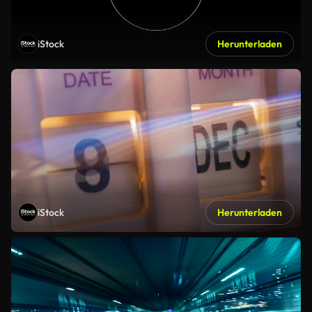
iStock
Herunterladen
iStock
Herunterladen