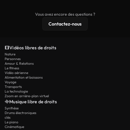
commerciaux, tandis que le contenu premium
comprend des séquences exclusives, une
Vous avez encore des questions ?
résolution 4K et des protections de licence
Contactez-nous
étendues.
Vidéos libres de droits
Nature
Personnes
Amour & Relations
Le fitness
Vidéo aérienne
Alimentation et boissons
Voyage
Transports
La technologie
Zoom en arrière-plan virtuel
Musique libre de droits
Synthèse
Drums électroniques
clés
Le piano
Cinématique