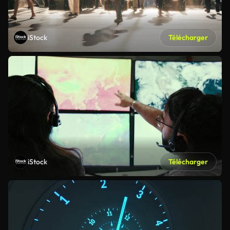
iStock
Télécharger
iStock
Télécharger