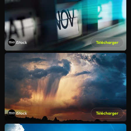
iStock
Télécharger
iStock
Télécharger