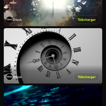
iStock
Télécharger
iStock
Télécharger