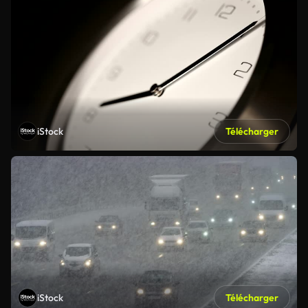
iStock
Télécharger
iStock
Télécharger