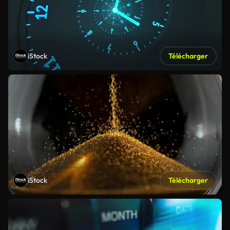
iStock
Télécharger
iStock
Télécharger