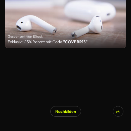
Gesponsert von iStock
Exklusiv: -15% Rabatt mit Code
"COVERR15"
Nachbilden