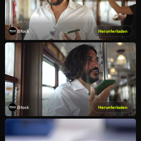
iStock
Herunterladen
iStock
Herunterladen