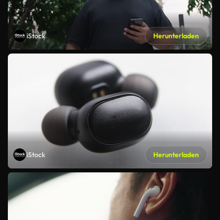
iStock
Herunterladen
iStock
Herunterladen