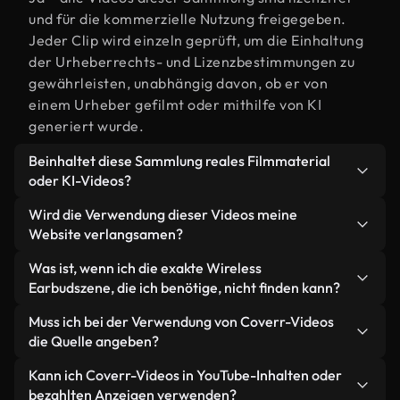
und für die kommerzielle Nutzung freigegeben.
Jeder Clip wird einzeln geprüft, um die Einhaltung
der Urheberrechts- und Lizenzbestimmungen zu
gewährleisten, unabhängig davon, ob er von
einem Urheber gefilmt oder mithilfe von KI
generiert wurde.
Beinhaltet diese Sammlung reales Filmmaterial
oder KI-Videos?
Beides. Es handelt sich um eine Hybridbibliothek
Wird die Verwendung dieser Videos meine
aus realen, von Menschen aufgenommenen
Website verlangsamen?
Filmaufnahmen zum Thema Wireless Earbud und
Nicht, wenn Sie unsere optimierten Versionen
Was ist, wenn ich die exakte Wireless
KI-generierten Videos. Jedes Video ist eindeutig
wählen. Wir bieten schlanke, webfähige Formate,
Earbudszene, die ich benötige, nicht finden kann?
beschriftet, sodass Sie immer wissen, was Sie
die für die Hintergrundverarbeitung entwickelt
verwenden.
Mit Coverr AI Studio erstellen Sie im
Muss ich bei der Verwendung von Coverr-Videos
wurden – so bleibt die Qualität hoch, während
Handumdrehen ein solches Video. Beschreiben Sie
die Quelle angeben?
gleichzeitig die Ladezeiten minimiert und
einfach die Szene – zum Beispiel "Wireless Earbud
Kennzahlen wie LCP verbessert werden.
Eine Namensnennung ist nicht erforderlich. Alle
Kann ich Coverr-Videos in YouTube-Inhalten oder
bei Sonnenuntergang" – und das Studio generiert
Videos in unserer Stockbibliothek sind lizenzfrei
bezahlten Anzeigen verwenden?