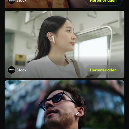
iStock
Herunterladen
iStock
Herunterladen