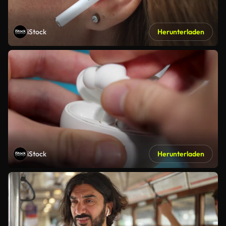
iStock
Herunterladen
iStock
Herunterladen