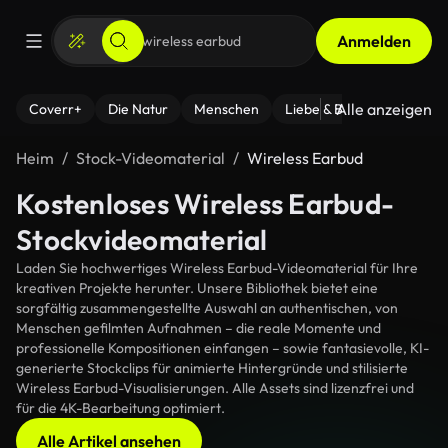
Anmelden
Alle anzeigen
Coverr+
Die Natur
Menschen
Liebe & Beziehungen
F
Heim
Stock-Videomaterial
Wireless Earbud
Kostenloses Wireless Earbud-
Stockvideomaterial
Laden Sie hochwertiges Wireless Earbud-Videomaterial für Ihre
kreativen Projekte herunter. Unsere Bibliothek bietet eine
sorgfältig zusammengestellte Auswahl an authentischen, von
Menschen gefilmten Aufnahmen – die reale Momente und
professionelle Kompositionen einfangen – sowie fantasievolle, KI-
generierte Stockclips für animierte Hintergründe und stilisierte
Wireless Earbud-Visualisierungen. Alle Assets sind lizenzfrei und
für die 4K-Bearbeitung optimiert.
Alle Artikel ansehen