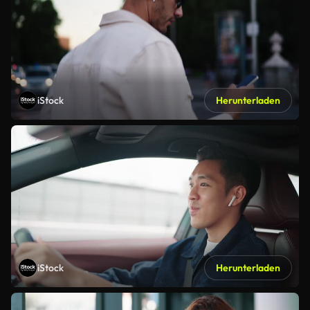
iStock
Herunterladen
iStock
Herunterladen