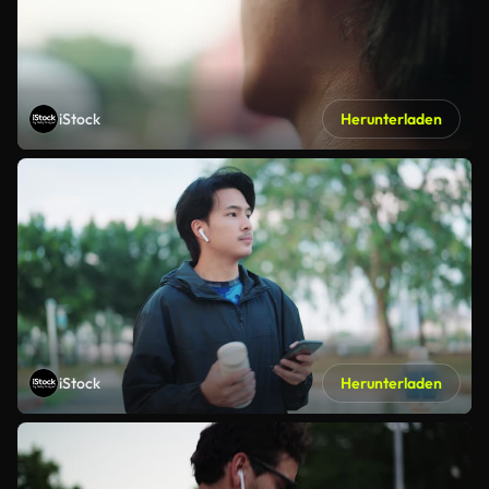
iStock
Herunterladen
iStock
Herunterladen