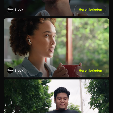
iStock
Herunterladen
iStock
Herunterladen