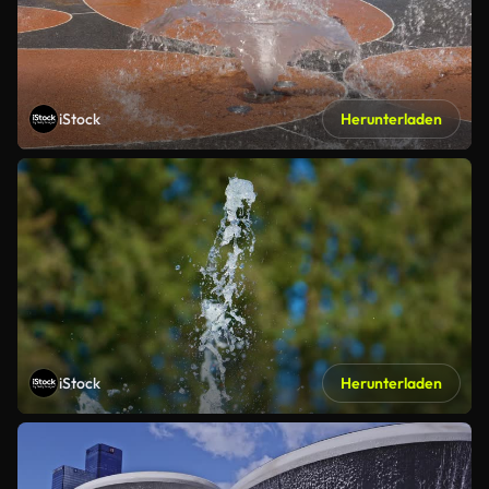
iStock
Herunterladen
iStock
Herunterladen