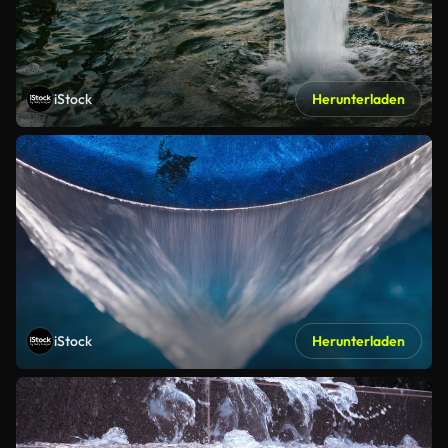
iStock
Herunterladen
iStock
Herunterladen