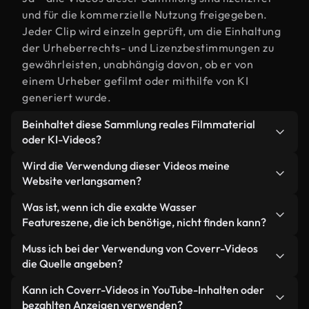
und für die kommerzielle Nutzung freigegeben.
Jeder Clip wird einzeln geprüft, um die Einhaltung
der Urheberrechts- und Lizenzbestimmungen zu
gewährleisten, unabhängig davon, ob er von
einem Urheber gefilmt oder mithilfe von KI
generiert wurde.
Beinhaltet diese Sammlung reales Filmmaterial
oder KI-Videos?
Beides. Es handelt sich um eine Hybridbibliothek
Wird die Verwendung dieser Videos meine
aus realen, von Menschen aufgenommenen
Website verlangsamen?
Filmaufnahmen zum Thema Wasser Feature und
Nicht, wenn Sie unsere optimierten Versionen
Was ist, wenn ich die exakte Wasser
KI-generierten Videos. Jedes Video ist eindeutig
wählen. Wir bieten schlanke, webfähige Formate,
Featureszene, die ich benötige, nicht finden kann?
beschriftet, sodass Sie immer wissen, was Sie
die für die Hintergrundverarbeitung entwickelt
verwenden.
Mit Coverr AI Studio erstellen Sie im
Muss ich bei der Verwendung von Coverr-Videos
wurden – so bleibt die Qualität hoch, während
Handumdrehen ein solches Video. Beschreiben Sie
die Quelle angeben?
gleichzeitig die Ladezeiten minimiert und
einfach die Szene – zum Beispiel "Wasser Feature
Kennzahlen wie LCP verbessert werden.
Eine Namensnennung ist nicht erforderlich. Alle
Kann ich Coverr-Videos in YouTube-Inhalten oder
bei Sonnenuntergang" – und das Studio generiert
Videos in unserer Stockbibliothek sind lizenzfrei
bezahlten Anzeigen verwenden?