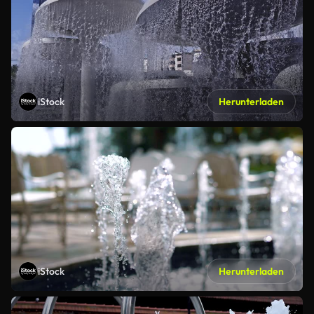
iStock
Herunterladen
iStock
Herunterladen