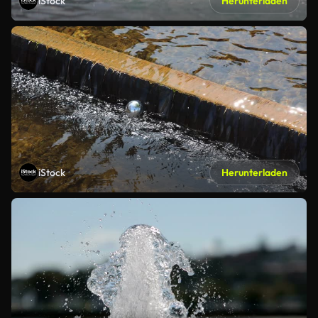
iStock
Herunterladen
iStock
Herunterladen