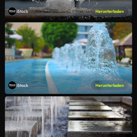
iStock
Herunterladen
iStock
Herunterladen