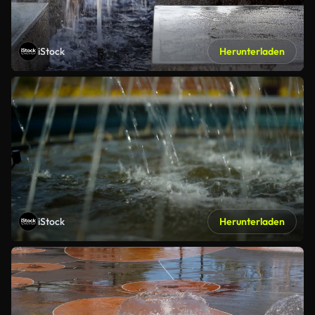
iStock
Herunterladen
iStock
Herunterladen