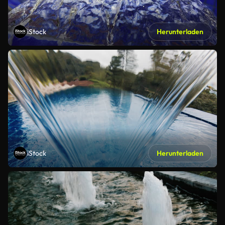
iStock
Herunterladen
iStock
Herunterladen