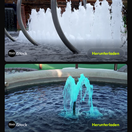
iStock
Herunterladen
iStock
Herunterladen