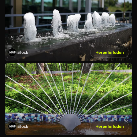
iStock
Herunterladen
iStock
Herunterladen