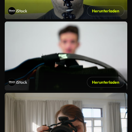
iStock
Herunterladen
iStock
Herunterladen