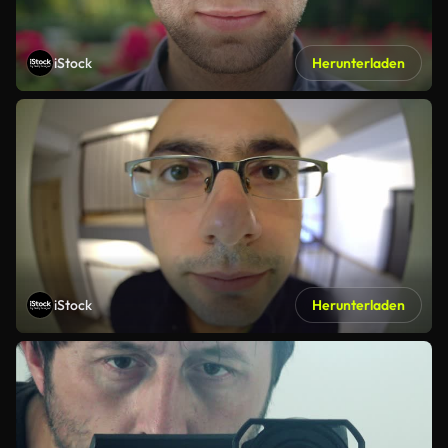
iStock
Herunterladen
iStock
Herunterladen