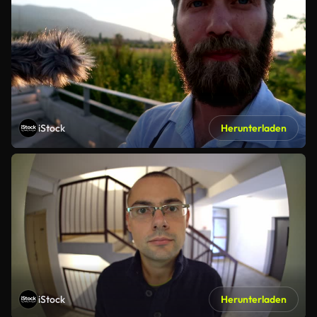
iStock
Herunterladen
iStock
Herunterladen