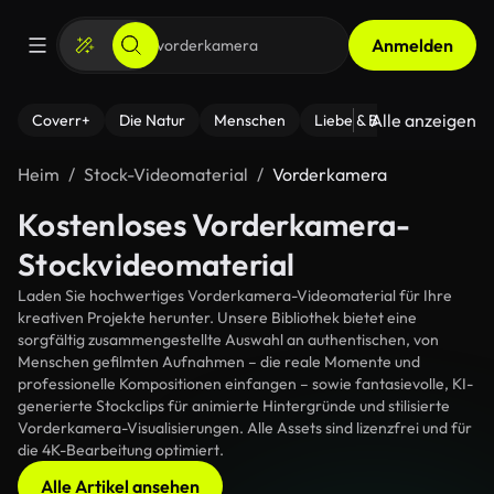
Anmelden
Alle anzeigen
Coverr+
Die Natur
Menschen
Liebe & Beziehungen
F
Heim
Stock-Videomaterial
Vorderkamera
Kostenloses Vorderkamera-
Stockvideomaterial
Laden Sie hochwertiges Vorderkamera-Videomaterial für Ihre
kreativen Projekte herunter. Unsere Bibliothek bietet eine
sorgfältig zusammengestellte Auswahl an authentischen, von
Menschen gefilmten Aufnahmen – die reale Momente und
professionelle Kompositionen einfangen – sowie fantasievolle, KI-
generierte Stockclips für animierte Hintergründe und stilisierte
Vorderkamera-Visualisierungen. Alle Assets sind lizenzfrei und für
die 4K-Bearbeitung optimiert.
Alle Artikel ansehen