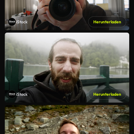
iStock
Herunterladen
iStock
Herunterladen