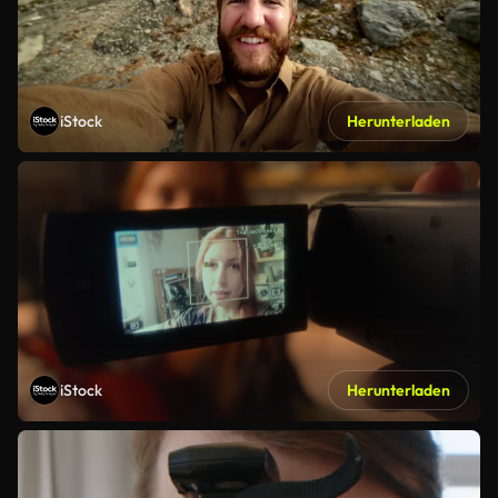
iStock
Herunterladen
iStock
Herunterladen