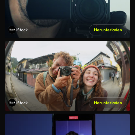
iStock
Herunterladen
iStock
Herunterladen