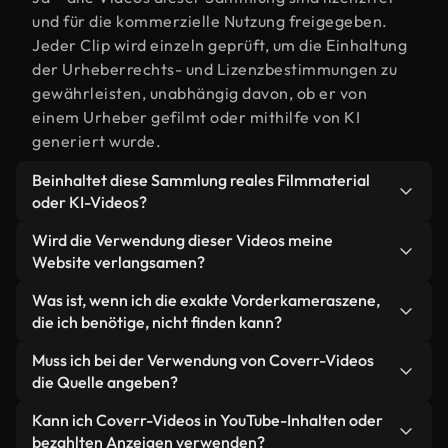
und für die kommerzielle Nutzung freigegeben.
Jeder Clip wird einzeln geprüft, um die Einhaltung
der Urheberrechts- und Lizenzbestimmungen zu
gewährleisten, unabhängig davon, ob er von
einem Urheber gefilmt oder mithilfe von KI
generiert wurde.
Beinhaltet diese Sammlung reales Filmmaterial
oder KI-Videos?
Beides. Es handelt sich um eine Hybridbibliothek
Wird die Verwendung dieser Videos meine
aus realen, von Menschen aufgenommenen
Website verlangsamen?
Filmaufnahmen zum Thema Vorderkamera und KI-
Nicht, wenn Sie unsere optimierten Versionen
Was ist, wenn ich die exakte Vorderkameraszene,
generierten Videos. Jedes Video ist eindeutig
wählen. Wir bieten schlanke, webfähige Formate,
die ich benötige, nicht finden kann?
beschriftet, sodass Sie immer wissen, was Sie
die für die Hintergrundverarbeitung entwickelt
verwenden.
Mit Coverr AI Studio erstellen Sie im
Muss ich bei der Verwendung von Coverr-Videos
wurden – so bleibt die Qualität hoch, während
Handumdrehen ein solches Video. Beschreiben Sie
die Quelle angeben?
gleichzeitig die Ladezeiten minimiert und
einfach die Szene – zum Beispiel "Vorderkamera
Kennzahlen wie LCP verbessert werden.
Eine Namensnennung ist nicht erforderlich. Alle
Kann ich Coverr-Videos in YouTube-Inhalten oder
bei Sonnenuntergang" – und das Studio generiert
Videos in unserer Stockbibliothek sind lizenzfrei
bezahlten Anzeigen verwenden?