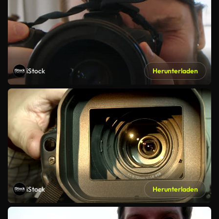
iStock
Herunterladen
iStock
Herunterladen